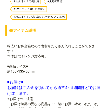
#わんぱく！刀剣乱舞
#鬼灯の冷徹
#TVアニメ『鬼灯の冷徹』
#わんぱく！刀剣乱舞(おでかけぬいぐるみ)
アイテム説明
幅広いお弁当箱なので食材をたくさん入れることができま
す！
本体は電子レンジ対応可。
■商品サイズ■
約150×135×50mm
■お届け■
お届けはご入金を頂いてから通常4～5週間ほどでお届
け致します。
※お届けのご注意
・お届け時期の異なる商品をご一緒にお買い求めいただいた