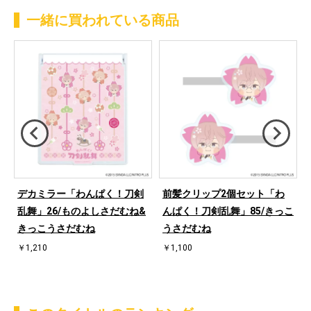
一緒に買われている商品
デカミラー「わんぱく！刀剣
前髪クリップ2個セット「わ
乱舞」26/ものよしさだむね&
んぱく！刀剣乱舞」85/きっこ
きっこうさだむね
うさだむね
￥1,210
￥1,100