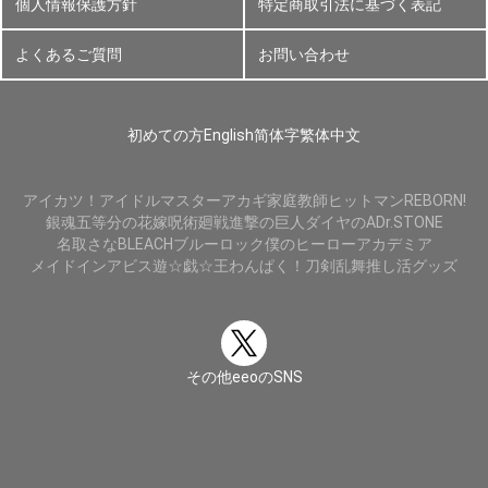
個人情報保護方針
特定商取引法に基づく表記
よくあるご質問
お問い合わせ
初めての方
English
简体字
繁体中文
アイカツ！
アイドルマスター
アカギ
家庭教師ヒットマンREBORN!
銀魂
五等分の花嫁
呪術廻戦
進撃の巨人
ダイヤのA
Dr.STONE
名取さな
BLEACH
ブルーロック
僕のヒーローアカデミア
メイドインアビス
遊☆戯☆王
わんぱく！刀剣乱舞
推し活グッズ
その他eeoのSNS