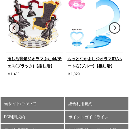
ハ
推し活背景ジオラマぷち44/チ
もっとなかよしジオラマ07/ハ
ェス(ブラック)【推し活】
ート右(ブルー)【推し活】
￥1,430
￥1,320
当サイトについて
総合利用規約
EC利用規約
ポイントガイドライン