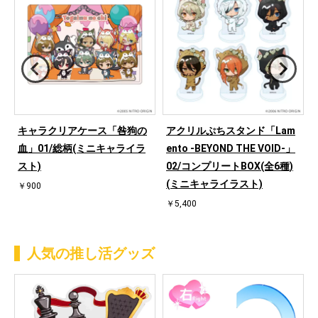
e
キャラクリアケース「咎狗の
アクリルぷちスタンド「Lam
血」01/総柄(ミニキャライラ
ento -BEYOND THE VOID-」
スト)
02/コンプリートBOX(全6種)
(ミニキャライラスト)
￥900
￥5,400
人気の推し活グッズ