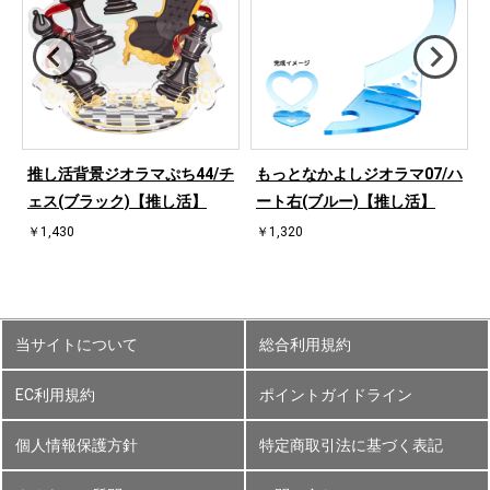
ハ
推し活背景ジオラマぷち44/チ
もっとなかよしジオラマ07/ハ
ェス(ブラック)【推し活】
ート右(ブルー)【推し活】
￥1,430
￥1,320
当サイトについて
総合利用規約
EC利用規約
ポイントガイドライン
個人情報保護方針
特定商取引法に基づく表記