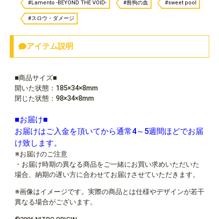
#Lamento -BEYOND THE VOID-
#咎狗の血
#sweet pool
#スロウ・ダメージ
アイテム説明
■商品サイズ■
開いた状態：185×34×8mm
閉じた状態：98×34×8mm
■お届け■
お届けはご入金を頂いてから通常4～5週間ほどでお届
け致します。
※お届けのご注意
・お届け時期の異なる商品をご一緒にお買い求めいただいた
場合、納期の遅い方に合わせてお届けさせていただきます。
※画像はイメージです。実際の商品とは仕様やデザインが若干
異なる場合がございます。