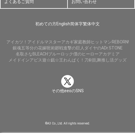
よくあるご質問
お問い合わせ
初めての方
English
简体字
繁体中文
アイカツ！
アイドルマスター
アカギ
家庭教師ヒットマンREBORN!
銀魂
五等分の花嫁
呪術廻戦
進撃の巨人
ダイヤのA
Dr.STONE
名取さな
BLEACH
ブルーロック
僕のヒーローアカデミア
メイドインアビス
遊☆戯☆王
わんぱく！刀剣乱舞
推し活グッズ
その他eeoのSNS
©A3 Co., Ltd. All rights reserved.