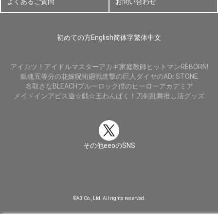
よくあるご質問
お問い合わせ
初めての方
English
简体字
繁体中文
アイカツ！
アイドルマスター
アカギ
家庭教師ヒットマンREBORN!
銀魂
五等分の花嫁
呪術廻戦
進撃の巨人
ダイヤのA
Dr.STONE
名取さな
BLEACH
ブルーロック
僕のヒーローアカデミア
メイドインアビス
遊☆戯☆王
わんぱく！刀剣乱舞
推し活グッズ
その他eeoのSNS
©A3 Co., Ltd. All rights reserved.