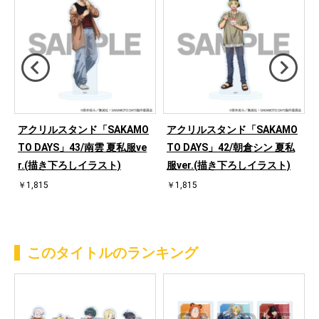
O
アクリルスタンド「SAKAMO
アクリルスタンド「SAKAMO
TO DAYS」43/南雲 夏私服ve
TO DAYS」42/朝倉シン 夏私
r.(描き下ろしイラスト)
服ver.(描き下ろしイラスト)
￥1,815
￥1,815
このタイトルのランキング