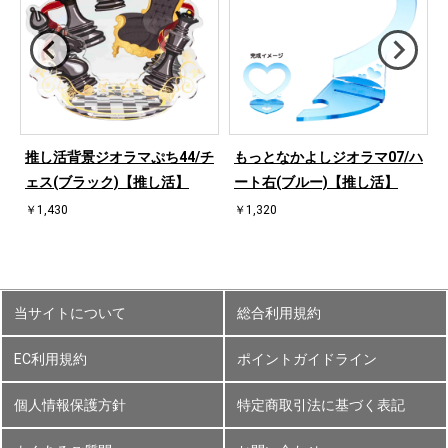
ハ
推し活背景ジオラマぷち44/チ
もっとなかよしジオラマ07/ハ
ェス(ブラック)【推し活】
ート右(ブルー)【推し活】
￥1,430
￥1,320
当サイトについて
総合利用規約
EC利用規約
ポイントガイドライン
個人情報保護方針
特定商取引法に基づく表記