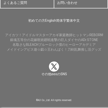
よくあるご質問
お問い合わせ
初めての方
English
简体字
繁体中文
アイカツ！
アイドルマスター
アカギ
家庭教師ヒットマンREBORN!
銀魂
五等分の花嫁
呪術廻戦
進撃の巨人
ダイヤのA
Dr.STONE
名取さな
BLEACH
ブルーロック
僕のヒーローアカデミア
メイドインアビス
遊☆戯☆王
わんぱく！刀剣乱舞
推し活グッズ
その他eeoのSNS
©A3 Co., Ltd. All rights reserved.