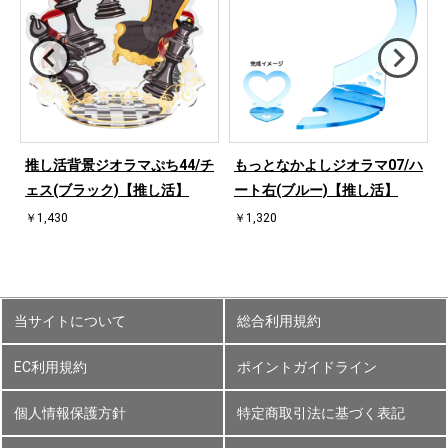
桜
推し活背景ジオラマぷち44/チ
もっとなかよしジオラマ07/ハ
ェス(ブラック)【推し活】
ート右(ブルー)【推し活】
￥1,430
￥1,320
当サイトについて
総合利用規約
EC利用規約
ポイントガイドライン
個人情報保護方針
特定商取引法に基づく表記