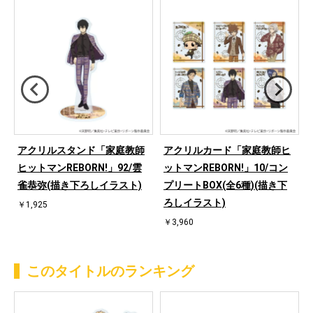
アクリルスタンド「家庭教師
アクリルカード「家庭教師ヒ
ス
ヒットマンREBORN!」92/雲
ットマンREBORN!」10/コン
雀恭弥(描き下ろしイラスト)
プリートBOX(全6種)(描き下
ろしイラスト)
￥1,925
￥3,960
このタイトルのランキング