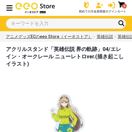
0
初めての方
会員登録
ログイン
カート
アニメグッズECのeeo Store（イーオストア）
英雄伝説
英雄伝
アクリルスタンド「英雄伝説 界の軌跡」04/エレ
イン・オークレール ニューレトロver.(描き起こし
イラスト)