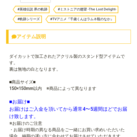
#英雄伝説 界の軌跡
#ミストニアの翅望 -The Lost Delight-
#軌跡シリーズ
#TVアニメ『千歳くんはラムネ瓶のなか』
アイテム説明
ダイカットで加工されたアクリル製のスタンド型アイテムで
す。
裏は無地の白となります。
■商品サイズ■
150×150mm以内 ※商品によって異なります
■お届け■
お届けはご入金を頂いてから通常4〜5週間ほどでお届
け致します。
※お届けのご注意
・お届け時期の異なる商品をご一緒にお買い求めいただいた
場合、納期の遅い方に合わせてお届けさせていただきます。