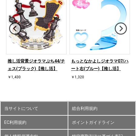
ハ
推し活背景ジオラマぷち44/チ
もっとなかよしジオラマ07/ハ
ェス(ブラック)【推し活】
ート右(ブルー)【推し活】
￥1,430
￥1,320
当サイトについて
総合利用規約
EC利用規約
ポイントガイドライン