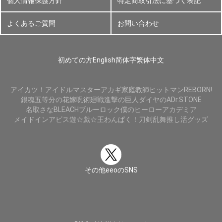
個人情報保護方針
特定商取引法に基づく表記
よくあるご質問
お問い合わせ
初めての方
English
简体字
繁体中文
アイカツ！
アイドルマスター
アカギ
家庭教師ヒットマンREBORN!
銀魂
五等分の花嫁
呪術廻戦
進撃の巨人
ダイヤのA
Dr.STONE
名取さな
BLEACH
ブルーロック
僕のヒーローアカデミア
メイドインアビス
遊☆戯☆王
わんぱく！刀剣乱舞
推し活グッズ
その他eeoのSNS