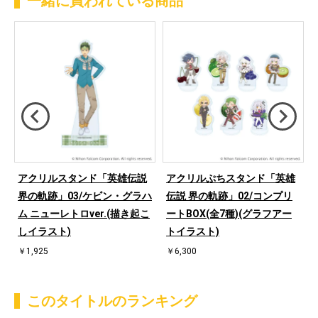
一緒に買われている商品
アクリルスタンド「英雄伝説
アクリルぷちスタンド「英雄
界の軌跡」03/ケビン・グラハ
伝説 界の軌跡」02/コンプリ
ム ニューレトロver.(描き起こ
ートBOX(全7種)(グラフアー
しイラスト)
トイラスト)
￥1,925
￥6,300
このタイトルのランキング