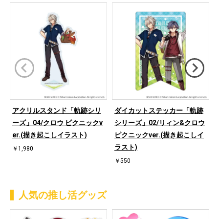
アクリルスタンド「軌跡シリ
ダイカットステッカー「軌跡
ーズ」04/クロウ ピクニックv
シリーズ」02/リィン&クロウ
er.(描き起こしイラスト)
ピクニックver.(描き起こしイ
ラスト)
￥1,980
￥550
人気の推し活グッズ