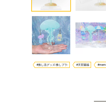
#推し活グッズ-推しプラ-
#天官賜福
#me