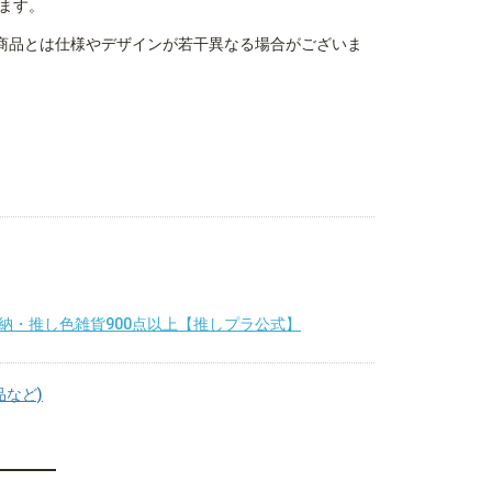
ます。
商品とは仕様やデザインが若干異なる場合がございま
納・推し色雑貨900点以上【推しプラ公式】
品など)