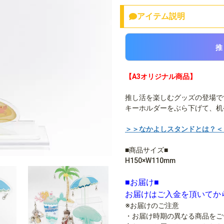
アイテム説明
推
【A3オリジナル商品】
推し活を楽しむグッズの登場で
キーホルダーをぶら下げて、机
＞＞なかよしスタンドとは？＜
■商品サイズ■
H150×W110mm
■お届け■
お届けはご入金を頂いてか
※お届けのご注意
・お届け時期の異なる商品をご