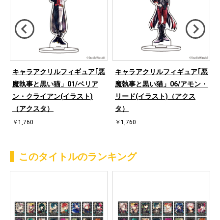
悪
キャラアクリルフィギュア｢悪
キャラアクリルフィギュア｢悪
・
魔執事と黒い猫」01/ベリア
魔執事と黒い猫」06/アモン・
ン・クライアン(イラスト)
リード(イラスト)（アクス
（アクスタ）
タ）
￥1,760
￥1,760
このタイトルのランキング