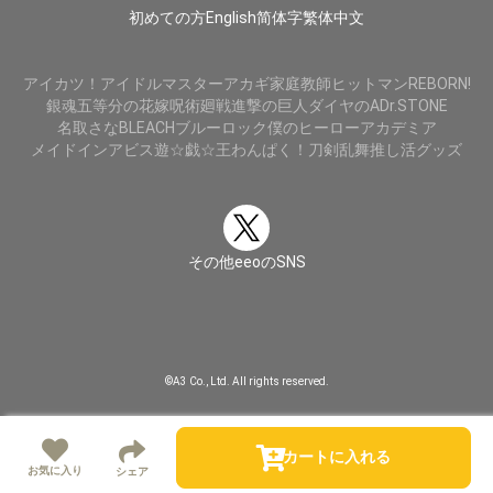
初めての方
English
简体字
繁体中文
アイカツ！
アイドルマスター
アカギ
家庭教師ヒットマンREBORN!
銀魂
五等分の花嫁
呪術廻戦
進撃の巨人
ダイヤのA
Dr.STONE
名取さな
BLEACH
ブルーロック
僕のヒーローアカデミア
メイドインアビス
遊☆戯☆王
わんぱく！刀剣乱舞
推し活グッズ
その他eeoのSNS
©A3 Co., Ltd. All rights reserved.
カートに入れる
お気に入り
シェア