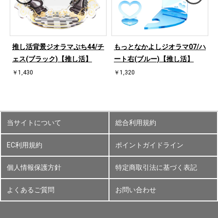
桜
推し活背景ジオラマぷち44/チ
もっとなかよしジオラマ07/ハ
ェス(ブラック)【推し活】
ート右(ブルー)【推し活】
￥1,430
￥1,320
当サイトについて
総合利用規約
EC利用規約
ポイントガイドライン
個人情報保護方針
特定商取引法に基づく表記
よくあるご質問
お問い合わせ