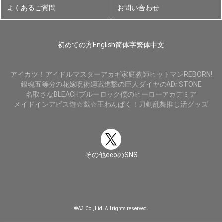
よくあるご質問
お問い合わせ
初めての方
English
简体字
繁体中文
アイカツ！
アイドルマスター
アカギ
家庭教師ヒットマンREBORN!
銀魂
五等分の花嫁
呪術廻戦
進撃の巨人
ダイヤのA
Dr.STONE
名取さな
BLEACH
ブルーロック
僕のヒーローアカデミア
メイドインアビス
遊☆戯☆王
わんぱく！刀剣乱舞
推し活グッズ
その他eeoのSNS
©A3 Co., Ltd. All rights reserved.