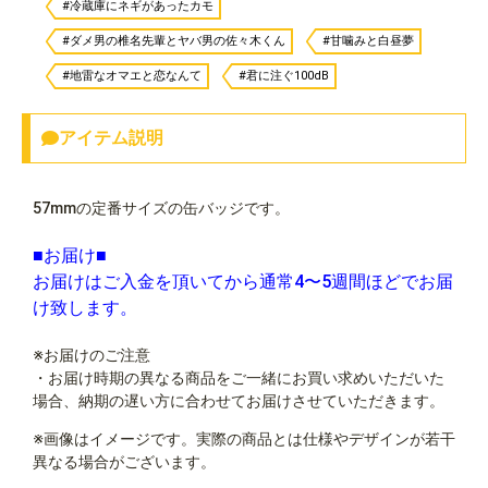
#冷蔵庫にネギがあったカモ
#ダメ男の椎名先輩とヤバ男の佐々木くん
#甘噛みと白昼夢
#地雷なオマエと恋なんて
#君に注ぐ100dB
アイテム説明
57mmの定番サイズの缶バッジです。
■お届け■
お届けはご入金を頂いてから通常4〜5週間ほどでお届
け致します。
※お届けのご注意
・お届け時期の異なる商品をご一緒にお買い求めいただいた
場合、納期の遅い方に合わせてお届けさせていただきます。
※画像はイメージです。実際の商品とは仕様やデザインが若干
異なる場合がございます。