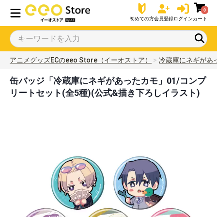
0
初めての方
会員登録
ログイン
カート
アニメグッズECのeeo Store（イーオストア）
冷蔵庫にネギがあ
缶バッジ「冷蔵庫にネギがあったカモ」01/コンプ
リートセット(全5種)(公式&描き下ろしイラスト)