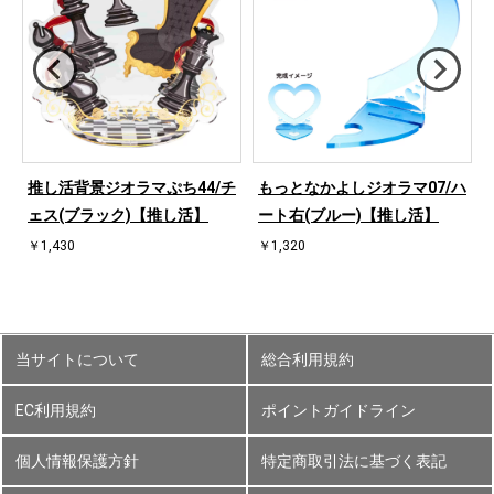
ハ
推し活背景ジオラマぷち44/チ
もっとなかよしジオラマ07/ハ
ェス(ブラック)【推し活】
ート右(ブルー)【推し活】
￥1,430
￥1,320
当サイトについて
総合利用規約
EC利用規約
ポイントガイドライン
個人情報保護方針
特定商取引法に基づく表記