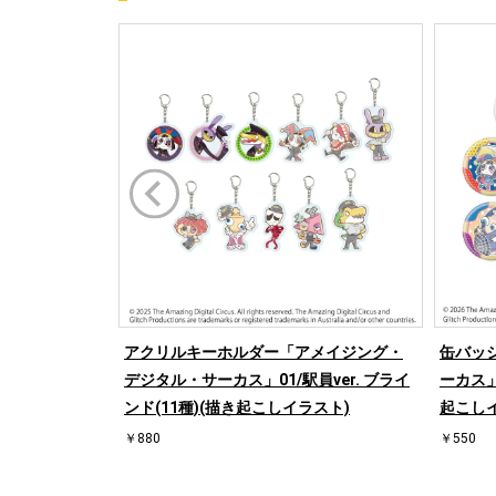
アクリルキーホルダー「アメイジング・
缶バッ
デジタル・サーカス」01/駅員ver. ブライ
ーカス」0
ンド(11種)(描き起こしイラスト)
起こし
￥880
￥550