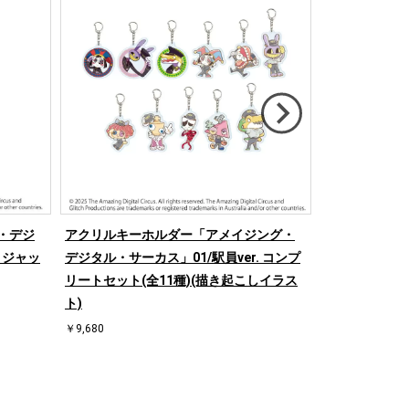
・デジ
アクリルキーホルダー「アメイジング・
アクリルスタ
 ジャッ
デジタル・サーカス」01/駅員ver. コンプ
タル・サーカス」
リートセット(全11種)(描き起こしイラス
き起こしイラス
ト)
￥1,925
￥9,680