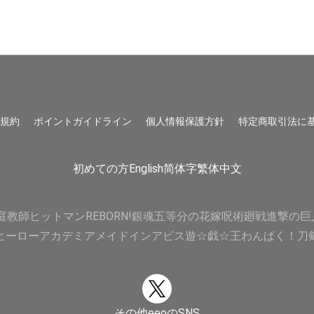
用規約
ポイントガイドライン
個人情報保護方針
特定商取引法に
初めての方
English
简体字
繁体中文
庭教師ヒットマンREBORN!
銀魂
五等分の花嫁
呪術廻戦
進撃の巨
ヒーローアカデミア
メイドインアビス
遊☆戯☆王
わんぱく！刀
その他eeoのSNS