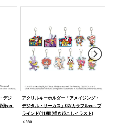
・デジ
アクリルキーホルダー「アメイジング・
アクリルぷち
ver.
デジタル・サーカス」02/カラフルver. ブ
デジタル・サーカ
ラインド(11種)(描き起こしイラスト)
ンド(8種)(
￥880
￥900