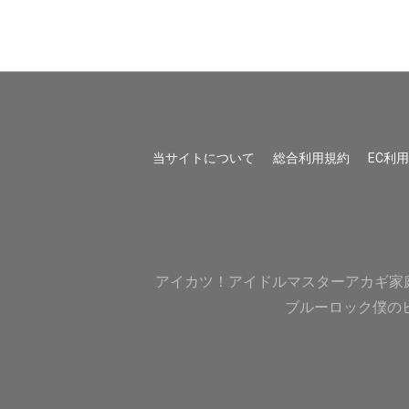
当サイトについて
総合利用規約
EC利
アイカツ！
アイドルマスター
アカギ
家
ブルーロック
僕の