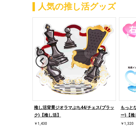
人気の推し活グッズ
/ハート左(ブル
推し活背景ジオラマぷち44/チェス(ブラッ
もっとな
ク)【推し活】
ー)【推
￥1,430
￥1,320