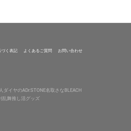
基づく表記
よくあるご質問
お問い合わせ
人
ダイヤのA
Dr.STONE
名取さな
BLEACH
剣乱舞
推し活グッズ