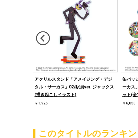
グ・デジタ
アクリルスタンド「アメイジング・デジ
缶バッ
.(レトロアート
タル・サーカス」02/駅員ver. ジャックス
ーカス」
(描き起こしイラスト)
ット(全
￥1,925
￥6,050
このタイトルのランキン