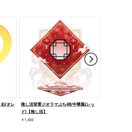
右(オレ
推し活背景ジオラマぷち48/中華風(レッ
推し活背景ジオ
ド)【推し活】
ド)【推し活】
￥1,430
￥1,430