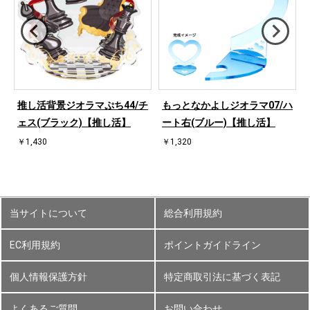
ハ
推し活背景ジオラマぷち44/チ
もっとなかよしジオラマ07/ハ
ェス(ブラック)【推し活】
ート右(ブルー)【推し活】
￥1,430
￥1,320
当サイトについて
総合利用規約
EC利用規約
ポイントガイドライン
個人情報保護方針
特定商取引法に基づく表記
よくあるご質問
お問い合わせ