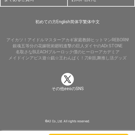
初めての方
English
简体字
繁体中文
アイカツ！
アイドルマスター
アカギ
家庭教師ヒットマンREBORN!
銀魂
五等分の花嫁
呪術廻戦
進撃の巨人
ダイヤのA
Dr.STONE
名取さな
BLEACH
ブルーロック
僕のヒーローアカデミア
メイドインアビス
遊☆戯☆王
わんぱく！刀剣乱舞
推し活グッズ
その他eeoのSNS
©A3 Co., Ltd. All rights reserved.