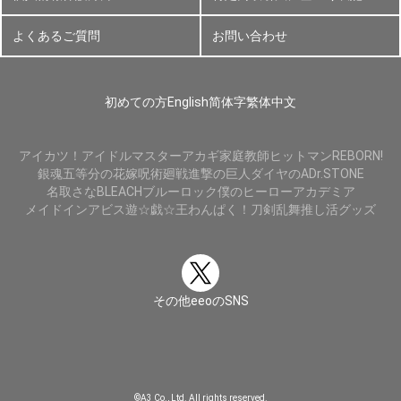
よくあるご質問
お問い合わせ
初めての方
English
简体字
繁体中文
アイカツ！
アイドルマスター
アカギ
家庭教師ヒットマンREBORN!
銀魂
五等分の花嫁
呪術廻戦
進撃の巨人
ダイヤのA
Dr.STONE
名取さな
BLEACH
ブルーロック
僕のヒーローアカデミア
メイドインアビス
遊☆戯☆王
わんぱく！刀剣乱舞
推し活グッズ
その他eeoのSNS
©A3 Co., Ltd. All rights reserved.