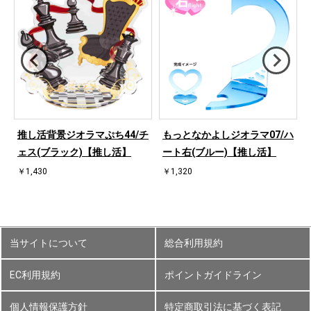
ハ
推し活背景ジオラマぷち44/チ
もっとなかよしジオラマ07/ハ
ェス(ブラック)【推し活】
ート右(ブルー)【推し活】
￥1,430
￥1,320
当サイトについて
総合利用規約
EC利用規約
ポイントガイドライン
個人情報保護方針
特定商取引法に基づく表記