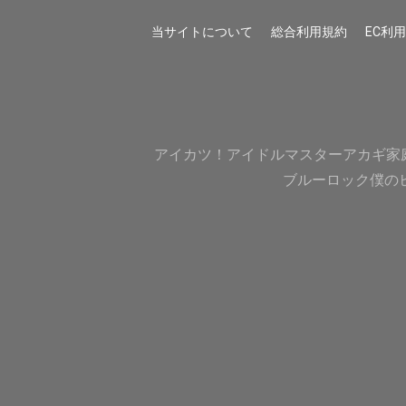
当サイトについて
総合利用規約
EC利
アイカツ！
アイドルマスター
アカギ
家
ブルーロック
僕の