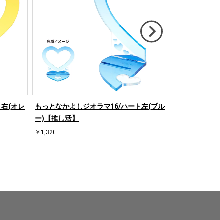
右(オレ
もっとなかよしジオラマ16/ハート左(ブル
もっとなかよし
ー)【推し活】
ンジ)【推し活
￥1,320
￥1,320