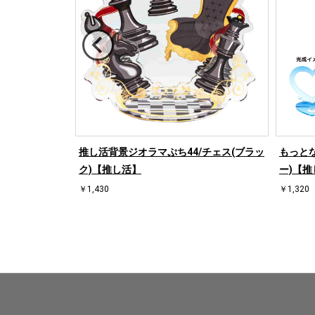
/ハート右(ホワ
推し活背景ジオラマぷち44/チェス(ブラッ
もっとな
ク)【推し活】
ー)【推
￥1,430
￥1,320