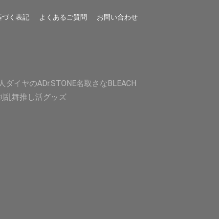
基づく表記
よくあるご質問
お問い合わせ
人
ダイヤのA
Dr.STONE
名取さな
BLEACH
剣乱舞
推し活グッズ