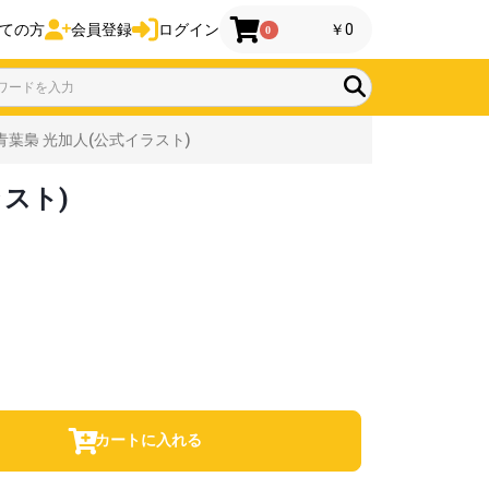
ての方
会員登録
ログイン
￥0
0
0/青葉梟 光加人(公式イラスト)
ラスト)
カートに入れる