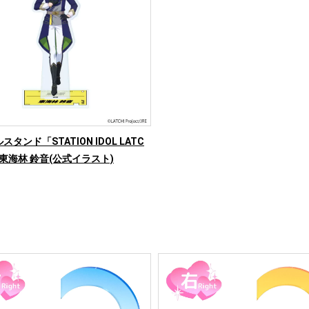
タンド「STATION IDOL LATC
6/東海林 鈴音(公式イラスト)