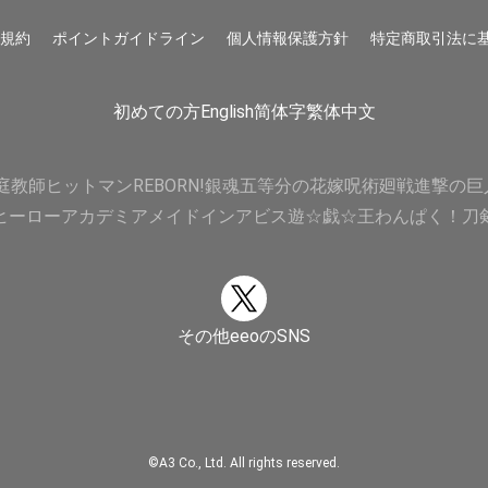
用規約
ポイントガイドライン
個人情報保護方針
特定商取引法に
初めての方
English
简体字
繁体中文
庭教師ヒットマンREBORN!
銀魂
五等分の花嫁
呪術廻戦
進撃の巨
ヒーローアカデミア
メイドインアビス
遊☆戯☆王
わんぱく！刀
その他eeoのSNS
©A3 Co., Ltd. All rights reserved.