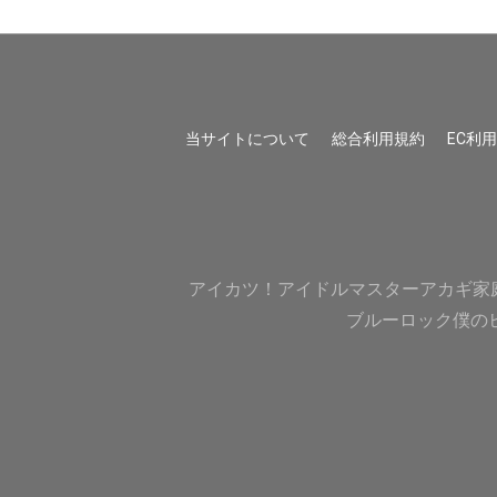
当サイトについて
総合利用規約
EC利
アイカツ！
アイドルマスター
アカギ
家
ブルーロック
僕の