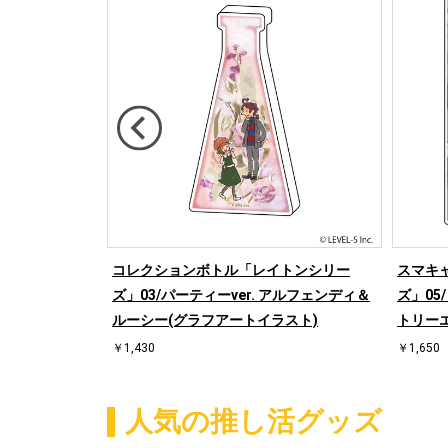
イトンシリー
コレクションボトル「レイトンシリー
スマキ
ンプリートBOX
ズ」03/パーティーver. アルフェンディ＆
ズ」05
ト)
ルーシー(グラフアートイラスト)
トリー
￥1,430
￥1,650
人気の推し活グッズ