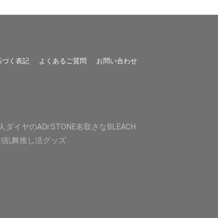
基づく表記
よくあるご質問
お問い合わせ
人
ダイヤのA
Dr.STONE
名取さな
BLEACH
剣乱舞
推し活グッズ