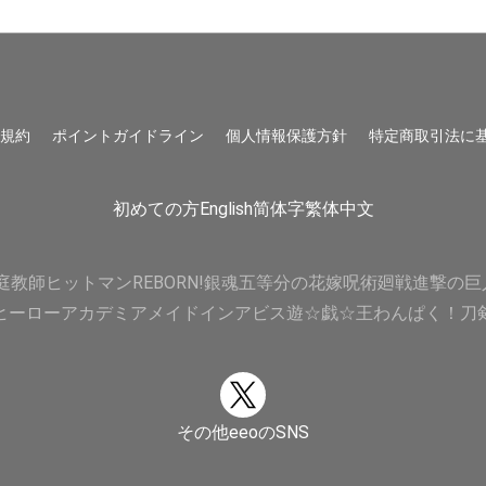
用規約
ポイントガイドライン
個人情報保護方針
特定商取引法に
初めての方
English
简体字
繁体中文
庭教師ヒットマンREBORN!
銀魂
五等分の花嫁
呪術廻戦
進撃の巨
ヒーローアカデミア
メイドインアビス
遊☆戯☆王
わんぱく！刀
その他eeoのSNS