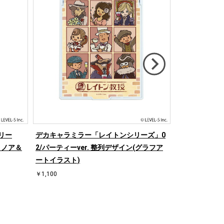
リー
デカキャラミラー「レイトンシリーズ」0
スマキャラス
＆ノア＆
2/パーティーver. 整列デザイン(グラフア
ズ」02/レイ
ートイラスト)
ト)
￥1,100
￥1,650