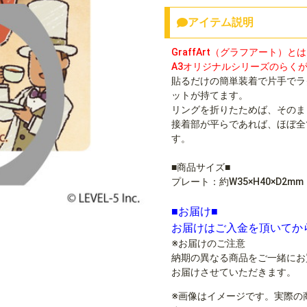
アイテム説明
GraffArt（グラフアート）と
A3オリジナルシリーズのらく
貼るだけの簡単装着で片手でラク
ットが持てます。
リングを折りたためば、そのま
接着部が平らであれば、ほぼ全
す。
■商品サイズ■
プレート：約W35×H40×D2mm
■お届け■
お届けはご入金を頂いてか
※お届けのご注意
納期の異なる商品をご一緒にお
お届けさせていただきます。
※画像はイメージです。実際の