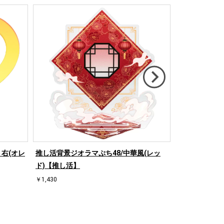
右(オレ
推し活背景ジオラマぷち48/中華風(レッ
推し活背景ジオ
ド)【推し活】
ド)【推し活】
￥1,430
￥1,430