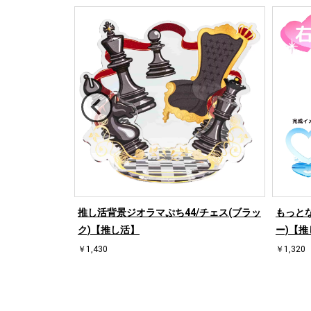
/ハート左(ブル
推し活背景ジオラマぷち44/チェス(ブラッ
もっとな
ク)【推し活】
ー)【推
￥1,430
￥1,320