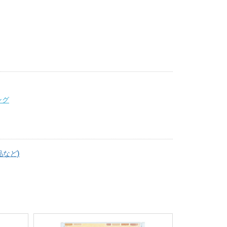
ング
品など)