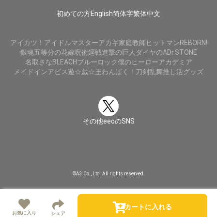
初めての方
English
简体字
繁体中文
アイカツ！
アイドルマスター
アカギ
家庭教師ヒットマンREBORN!
銀魂
五等分の花嫁
呪術廻戦
進撃の巨人
ダイヤのA
Dr.STONE
名取さな
BLEACH
ブルーロック
僕のヒーローアカデミア
メイドインアビス
遊☆戯☆王
わんぱく！刀剣乱舞
推し活グッズ
その他eeoのSNS
©A3 Co., Ltd. All rights reserved.
カートに入れる
お気に入り
シェア