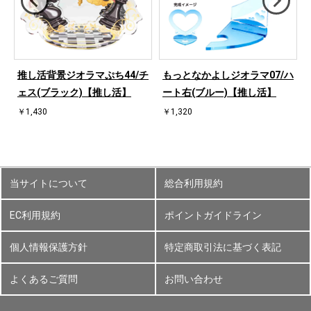
ハ
推し活背景ジオラマぷち44/チ
もっとなかよしジオラマ07/ハ
ェス(ブラック)【推し活】
ート右(ブルー)【推し活】
￥1,430
￥1,320
当サイトについて
総合利用規約
EC利用規約
ポイントガイドライン
個人情報保護方針
特定商取引法に基づく表記
よくあるご質問
お問い合わせ