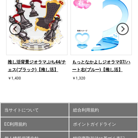
ハ
推し活背景ジオラマぷち44/チ
もっとなかよしジオラマ07/ハ
ェス(ブラック)【推し活】
ート右(ブルー)【推し活】
￥1,430
￥1,320
当サイトについて
総合利用規約
EC利用規約
ポイントガイドライン