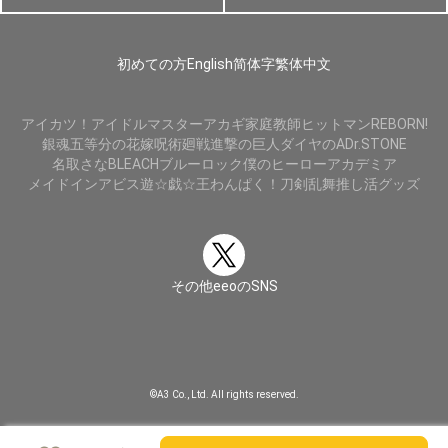
初めての方
English
简体字
繁体中文
アイカツ！
アイドルマスター
アカギ
家庭教師ヒットマンREBORN!
銀魂
五等分の花嫁
呪術廻戦
進撃の巨人
ダイヤのA
Dr.STONE
名取さな
BLEACH
ブルーロック
僕のヒーローアカデミア
メイドインアビス
遊☆戯☆王
わんぱく！刀剣乱舞
推し活グッズ
その他eeoのSNS
©A3 Co., Ltd. All rights reserved.