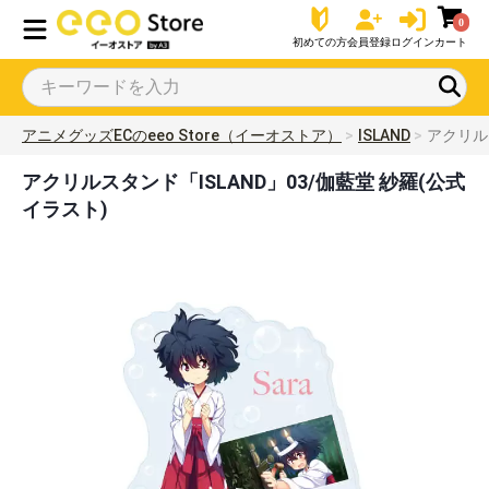
0
初めての方
会員登録
ログイン
カート
アニメグッズECのeeo Store（イーオストア）
ISLAND
アクリル
アクリルスタンド「ISLAND」03/伽藍堂 紗羅(公式
イラスト)