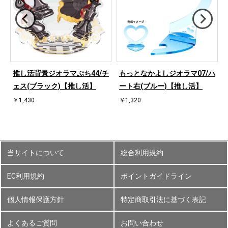
ハ
推し活背景ジオラマぷち44/チ
もっとなかよしジオラマ07/ハ
ェス(ブラック)【推し活】
ート右(ブルー)【推し活】
￥1,430
￥1,320
当サイトについて
総合利用規約
EC利用規約
ポイントガイドライン
個人情報保護方針
特定商取引法に基づく表記
よくあるご質問
お問い合わせ