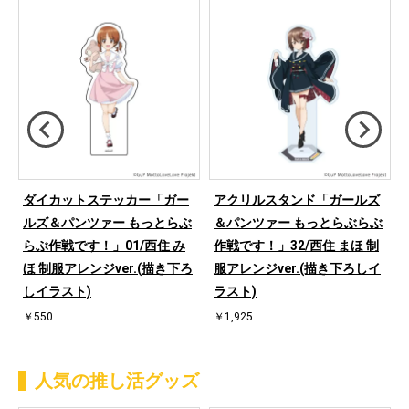
ダイカットステッカー「ガー
アクリルスタンド「ガールズ
ぶ
ルズ＆パンツァー もっとらぶ
＆パンツァー もっとらぶらぶ
ャ
らぶ作戦です！」01/西住 み
作戦です！」32/西住 まほ 制
ほ 制服アレンジver.(描き下ろ
服アレンジver.(描き下ろしイ
しイラスト)
ラスト)
￥550
￥1,925
人気の推し活グッズ