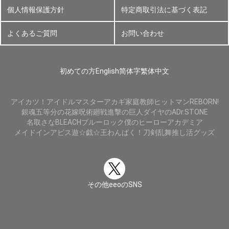
個人情報保護方針
特定商取引法に基づく表記
よくあるご質問
お問い合わせ
初めての方
English
简体字
繁体中文
アイカツ！
アイドルマスター
アカギ
家庭教師ヒットマンREBORN!
銀魂
五等分の花嫁
呪術廻戦
進撃の巨人
ダイヤのA
Dr.STONE
名取さな
BLEACH
ブルーロック
僕のヒーローアカデミア
メイドインアビス
遊☆戯☆王
わんぱく！刀剣乱舞
推し活グッズ
その他eeoのSNS