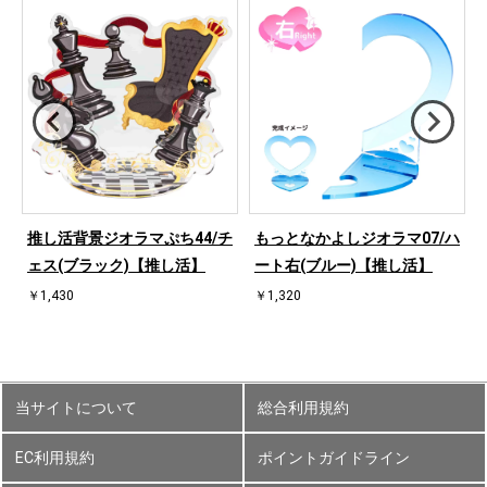
ハ
推し活背景ジオラマぷち44/チ
もっとなかよしジオラマ07/ハ
ェス(ブラック)【推し活】
ート右(ブルー)【推し活】
￥1,430
￥1,320
当サイトについて
総合利用規約
EC利用規約
ポイントガイドライン