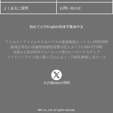
よくあるご質問
お問い合わせ
初めての方
English
简体字
繁体中文
アイカツ！
アイドルマスター
アカギ
家庭教師ヒットマンREBORN!
銀魂
五等分の花嫁
呪術廻戦
進撃の巨人
ダイヤのA
Dr.STONE
名取さな
BLEACH
ブルーロック
僕のヒーローアカデミア
メイドインアビス
遊☆戯☆王
わんぱく！刀剣乱舞
推し活グッズ
その他eeoのSNS
©A3 Co., Ltd. All rights reserved.