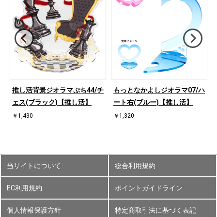
推し活背景ジオラマぷち44/チ
もっとなかよしジオラマ07/ハ
ェス(ブラック)【推し活】
ート右(ブルー)【推し活】
￥1,430
￥1,320
当サイトについて
総合利用規約
EC利用規約
ポイントガイドライン
個人情報保護方針
特定商取引法に基づく表記