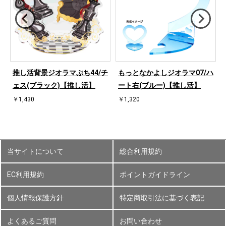
桜
推し活背景ジオラマぷち44/チ
もっとなかよしジオラマ07/ハ
ェス(ブラック)【推し活】
ート右(ブルー)【推し活】
￥1,430
￥1,320
当サイトについて
総合利用規約
EC利用規約
ポイントガイドライン
個人情報保護方針
特定商取引法に基づく表記
よくあるご質問
お問い合わせ