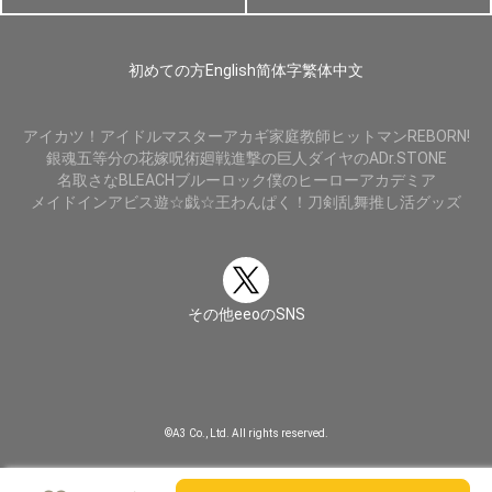
初めての方
English
简体字
繁体中文
アイカツ！
アイドルマスター
アカギ
家庭教師ヒットマンREBORN!
銀魂
五等分の花嫁
呪術廻戦
進撃の巨人
ダイヤのA
Dr.STONE
名取さな
BLEACH
ブルーロック
僕のヒーローアカデミア
メイドインアビス
遊☆戯☆王
わんぱく！刀剣乱舞
推し活グッズ
その他eeoのSNS
©A3 Co., Ltd. All rights reserved.