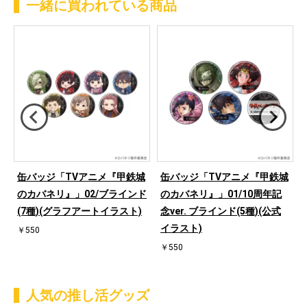
一緒に買われている商品
缶バッジ「TVアニメ『甲鉄城
缶バッジ「TVアニメ『甲鉄城
ド
のカバネリ』」02/ブラインド
のカバネリ』」01/10周年記
(7種)(グラフアートイラスト)
念ver. ブラインド(5種)(公式
イラスト)
￥550
￥550
人気の推し活グッズ