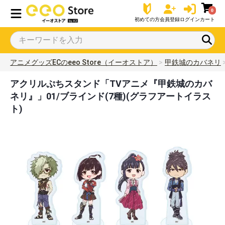
0
初めての方
会員登録
ログイン
カート
アニメグッズECのeeo Store（イーオストア）
甲鉄城のカバネリ
アクリルぷちスタンド「TVアニメ『甲鉄城のカバ
ネリ』」01/ブラインド(7種)(グラフアートイラス
ト)