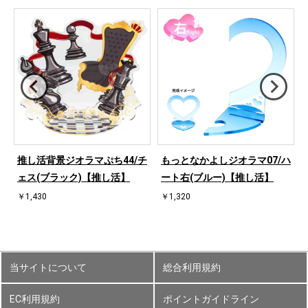
ハ
推し活背景ジオラマぷち44/チ
もっとなかよしジオラマ07/ハ
ェス(ブラック)【推し活】
ート右(ブルー)【推し活】
￥1,430
￥1,320
当サイトについて
総合利用規約
EC利用規約
ポイントガイドライン