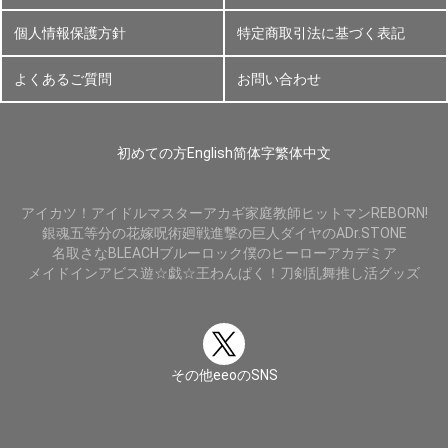
個人情報保護方針
特定商取引法に基づく表記
よくあるご質問
お問い合わせ
初めての方
English
简体字
繁体中文
アイカツ！
アイドルマスター
アカギ
家庭教師ヒットマンREBORN!
銀魂
五等分の花嫁
呪術廻戦
進撃の巨人
ダイヤのA
Dr.STONE
名取さな
BLEACH
ブルーロック
僕のヒーローアカデミア
メイドインアビス
遊☆戯☆王
わんぱく！刀剣乱舞
推し活グッズ
その他eeoのSNS