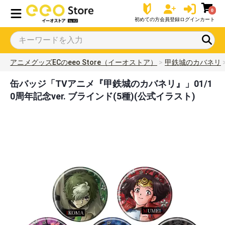
0
初めての方
会員登録
ログイン
カート
アニメグッズECのeeo Store（イーオストア）
甲鉄城のカバネリ
缶バッジ「TVアニメ『甲鉄城のカバネリ』」01/1
0周年記念ver. ブラインド(5種)(公式イラスト)