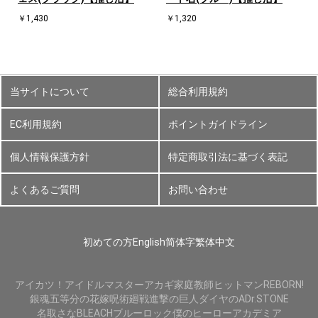
￥1,430
￥1,320
当サイトについて
総合利用規約
EC利用規約
ポイントガイドライン
個人情報保護方針
特定商取引法に基づく表記
よくあるご質問
お問い合わせ
初めての方
English
简体字
繁体中文
アイカツ！
アイドルマスター
アカギ
家庭教師ヒットマンREBORN!
銀魂
五等分の花嫁
呪術廻戦
進撃の巨人
ダイヤのA
Dr.STONE
名取さな
BLEACH
ブルーロック
僕のヒーローアカデミア