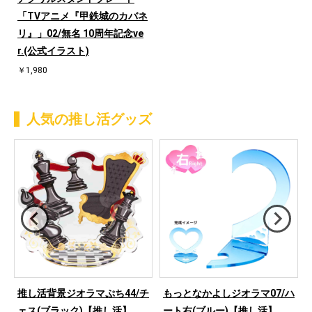
「TVアニメ『甲鉄城のカバネ
リ』」02/無名 10周年記念ve
r.(公式イラスト)
￥1,980
人気の推し活グッズ
ハ
推し活背景ジオラマぷち44/チ
もっとなかよしジオラマ07/ハ
ェス(ブラック)【推し活】
ート右(ブルー)【推し活】