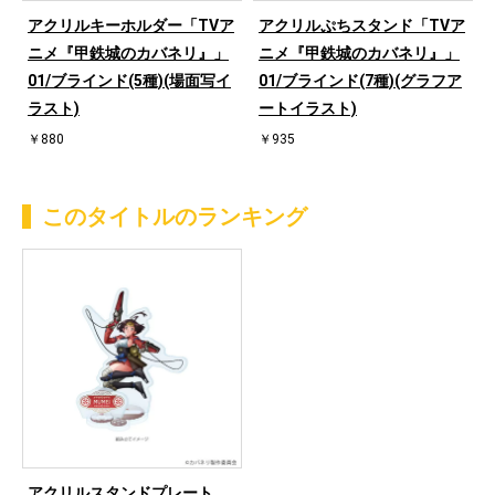
城
アクリルキーホルダー「TVア
アクリルぷちスタンド「TVア
ド
ニメ『甲鉄城のカバネリ』」
ニメ『甲鉄城のカバネリ』」
01/ブラインド(5種)(場面写イ
01/ブラインド(7種)(グラフア
ラスト)
ートイラスト)
￥880
￥935
このタイトルのランキング
アクリルスタンドプレート