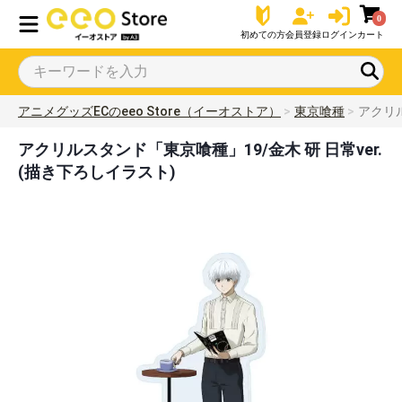
0
初めての方
会員登録
ログイン
カート
アニメグッズECのeeo Store（イーオストア）
東京喰種
アクリル
アクリルスタンド「東京喰種」19/金木 研 日常ver.
(描き下ろしイラスト)