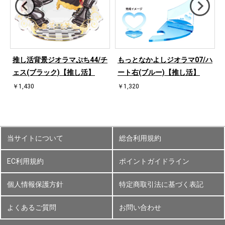
ハ
推し活背景ジオラマぷち44/チ
もっとなかよしジオラマ07/ハ
ェス(ブラック)【推し活】
ート右(ブルー)【推し活】
￥1,430
￥1,320
当サイトについて
総合利用規約
EC利用規約
ポイントガイドライン
個人情報保護方針
特定商取引法に基づく表記
よくあるご質問
お問い合わせ