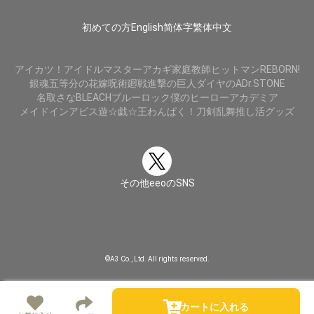
初めての方
English
简体字
繁体中文
アイカツ！
アイドルマスター
アカギ
家庭教師ヒットマンREBORN!
銀魂
五等分の花嫁
呪術廻戦
進撃の巨人
ダイヤのA
Dr.STONE
名取さな
BLEACH
ブルーロック
僕のヒーローアカデミア
メイドインアビス
遊☆戯☆王
わんぱく！刀剣乱舞
推し活グッズ
その他eeoのSNS
©A3 Co., Ltd. All rights reserved.
カートに入れる