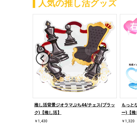
人気の推し活グッズ
/ハート左(ブラ
推し活背景ジオラマぷち44/チェス(ブラッ
もっとな
ク)【推し活】
ー)【推
￥1,430
￥1,320