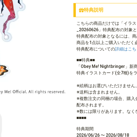
特典説明
こちらの商品だけでは「イラストカード(
_20260626」特典配布の対
特典配布の対象となるには、商
商品を1点以上ご購入いただく
特典配布についての
詳細はこち
■■特典■■
「Obey Me! Nightbrin
特典イラストカード(全7種)を
※絵柄はお選びいただけません
※送料は含まれません。
※複数注文の同梱の場合、購入
配布されます。
※数には限りがあります。なく
■■■■
特典期間
2026/06/26 〜 2026/08/18