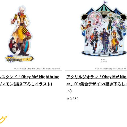
タンド「Obey Me! Nightbring
アクリルジオラマ「Obey Me! Nigh
64/マモン(描き下ろしイラスト)
er」01/集合デザイン(描き下ろ
ト)
￥3,850
グ