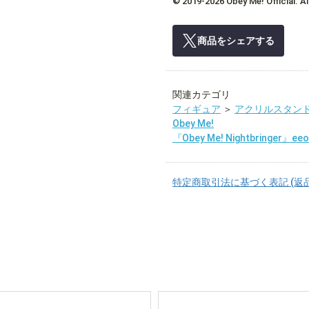
© 2019‐2026 Obey Me! Official. Al
商品をシェアする
関連カテゴリ
フィギュア
＞
アクリルスタン
Obey Me!
『Obey Me! Nightbringer』
特定商取引法に基づく表記 (返