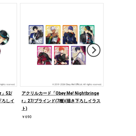
r」52/
アクリルカード「Obey Me! Nightbringe
アクリルスタンド「
下ろしイ
r」27/ブラインド(7種)(描き下ろしイラス
er」177/ル
ト)
￥1,980
￥690