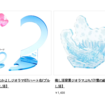
かよしジオラマ07/ハート右(ブル
推し活背景ジオラマぷち17/雪の
し活】
し活】
￥1,430