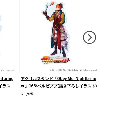
tbring
アクリルスタンド「Obey Me! Nightbring
アクリルスタンド「
しイラス
er」168/ベルゼブブ(描き下ろしイラスト)
er」169/
スト)
￥1,925
￥1,925