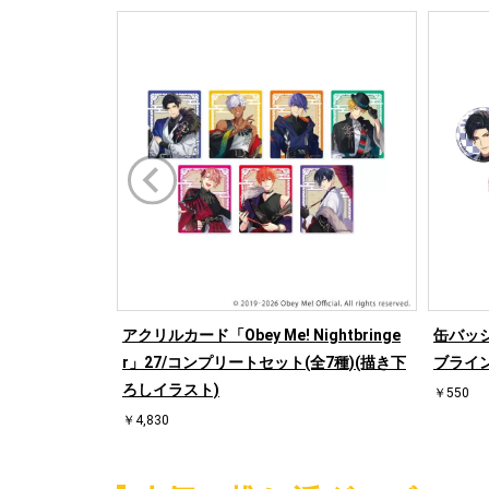
アクリルカード「Obey Me! Nightbringe
缶バッジ「O
r」27/コンプリートセット(全7種)(描き下
ブライン
ろしイラスト)
￥550
￥4,830