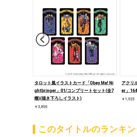
Nightbring
タロット風イラストカード「Obey Me! Ni
アクリルス
しイラスト)
ghtbringer」01/コンプリートセット(全7
er」1
種)(描き下ろしイラスト)
￥1,925
￥3,850
このタイトルのランキン