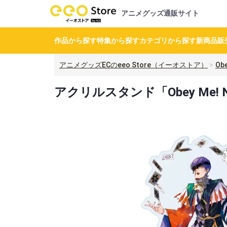
アニメグッズ通販サイト
作品から探す
特集から探す
カテゴリから探す
新商品
販
アニメグッズECのeeo Store（イーオストア）
Obe
アクリルスタンド「Obey Me! N