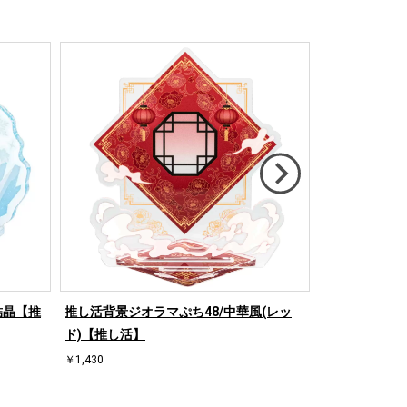
結晶【推
推し活背景ジオラマぷち48/中華風(レッ
推し活背景ジオ
ド)【推し活】
【推し活】
￥1,430
￥1,430