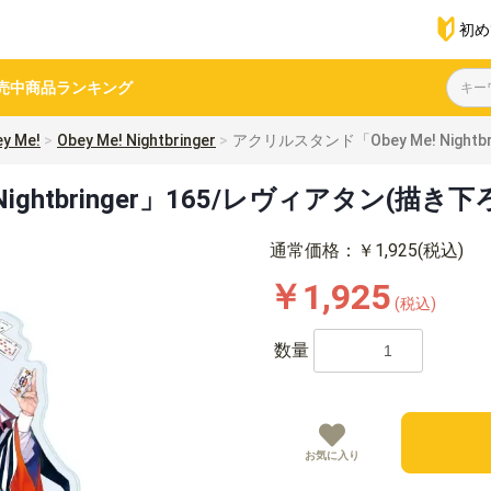
初め
売中商品
ランキング
y Me!
Obey Me! Nightbringer
アクリルスタンド「Obey Me! Nigh
ightbringer」165/レヴィアタン(描
通常価格：￥1,925(税込)
￥1,925
(税込)
数量
お気に入り