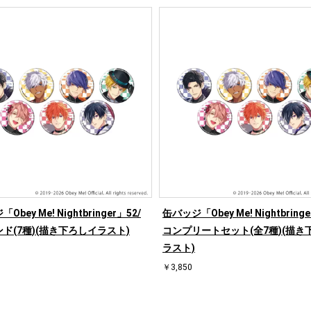
bey Me! Nightbringer」52/
缶バッジ「Obey Me! Nightbringe
ド(7種)(描き下ろしイラスト)
コンプリートセット(全7種)(描き
ラスト)
￥3,850