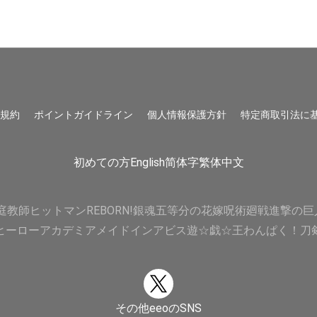
用規約
ポイントガイドライン
個人情報保護方針
特定商取引法に
初めての方
English
简体字
繁体中文
庭教師ヒットマンREBORN!
銀魂
五等分の花嫁
呪術廻戦
進撃の巨
ヒーローアカデミア
メイドインアビス
遊☆戯☆王
わんぱく！刀
その他eeoのSNS