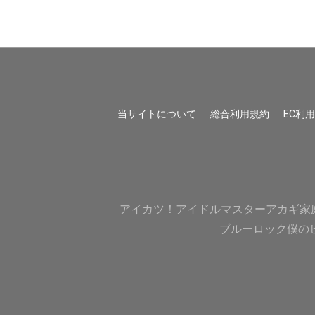
当サイトについて
総合利用規約
EC利
アイカツ！
アイドルマスター
アカギ
家
ブルーロック
僕の