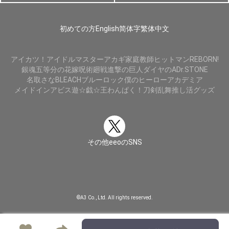
初めての方
English
简体字
繁体中文
アイカツ！
アイドルマスター
アカギ
家庭教師ヒットマンREBORN!
銀魂
五等分の花嫁
呪術廻戦
進撃の巨人
ダイヤのA
Dr.STONE
名取さな
BLEACH
ブルーロック
僕のヒーローアカデミア
メイドインアビス
遊☆戯☆王
わんぱく！刀剣乱舞
推し活グッズ
その他eeoのSNS
©A3 Co., Ltd. All rights reserved.