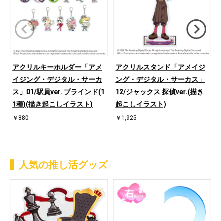
アクリルキーホルダー「アメ
アクリルスタンド「アメイジ
イジング・デジタル・サーカ
ング・デジタル・サーカス」
ス」01/駅員ver. ブラインド(1
12/ジャックス 探偵ver.(描き
1種)(描き起こしイラスト)
起こしイラスト)
￥880
￥1,925
人気の推し活グッズ