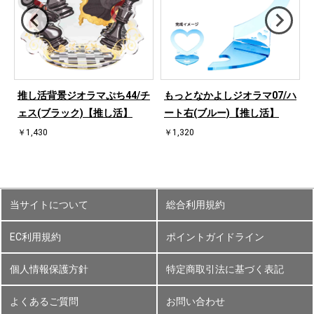
ハ
推し活背景ジオラマぷち44/チ
もっとなかよしジオラマ07/ハ
ェス(ブラック)【推し活】
ート右(ブルー)【推し活】
￥1,430
￥1,320
当サイトについて
総合利用規約
EC利用規約
ポイントガイドライン
個人情報保護方針
特定商取引法に基づく表記
よくあるご質問
お問い合わせ