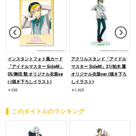
インスタントフォト風カード
アクリルスタンド「アイドル
「アイドルマスター SideM」
マスター SideM」31/柏木 翼
描
05/舞田 類 オリジナル衣装ve
オリジナル衣装ver.(描き下ろ
r.(描き下ろしイラスト)
しイラスト)
￥330
￥1,925
このタイトルのランキング