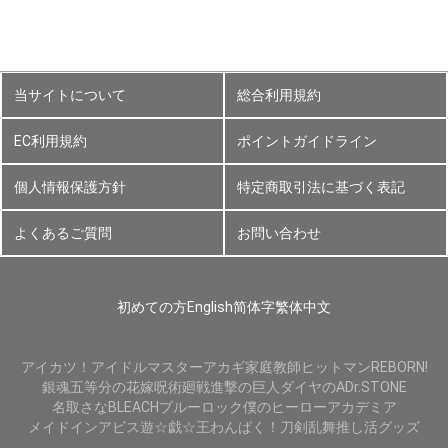
当サイトについて
総合利用規約
EC利用規約
ポイントガイドライン
個人情報保護方針
特定商取引法に基づく表記
よくあるご質問
お問い合わせ
初めての方
English
简体字
繁体中文
アイカツ！
アイドルマスター
アカギ
家庭教師ヒットマンREBORN!
銀魂
五等分の花嫁
呪術廻戦
進撃の巨人
ダイヤのA
Dr.STONE
名取さな
BLEACH
ブルーロック
僕のヒーローアカデミア
メイドインアビス
遊☆戯☆王
わんぱく！刀剣乱舞
推し活グッズ