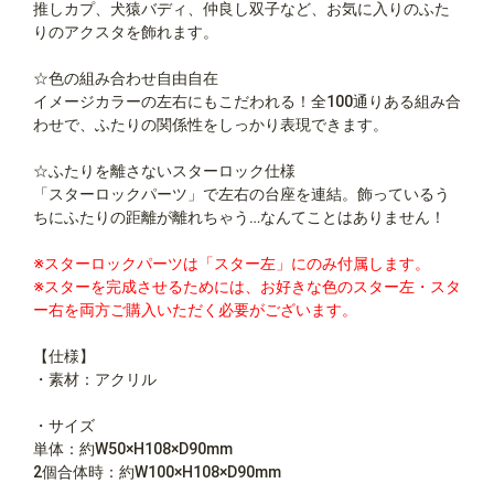
推しカプ、犬猿バディ、仲良し双子など、お気に入りのふた
りのアクスタを飾れます。
☆色の組み合わせ自由自在
イメージカラーの左右にもこだわれる！全100通りある組み合
わせで、ふたりの関係性をしっかり表現できます。
☆ふたりを離さないスターロック仕様
「スターロックパーツ」で左右の台座を連結。飾っているう
ちにふたりの距離が離れちゃう…なんてことはありません！
※スターロックパーツは「スター左」にのみ付属します。
※スターを完成させるためには、お好きな色のスター左・スタ
ー右を両方ご購入いただく必要がございます。
【仕様】
・素材：アクリル
・サイズ
単体：約W50×H108×D90mm
2個合体時：約W100×H108×D90mm