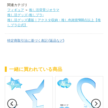
関連カテゴリ
フィギュア
＞
推し活背景ジオラマ
推し活グッズ-推しプラ-
推し活グッズ通販｜アクスタ収納・推し色雑貨900点以上【推
しプラ公式】
特定商取引法に基づく表記 (返品など)
一緒に買われている商品