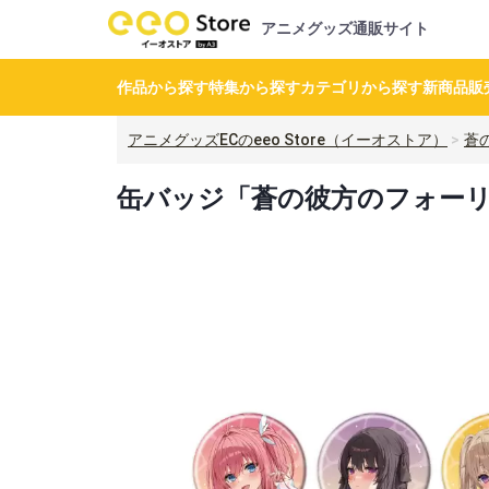
アニメグッズ通販サイト
作品から探す
特集から探す
カテゴリから探す
新商品
販
アニメグッズECのeeo Store（イーオストア）
蒼
缶バッジ「蒼の彼方のフォーリズ