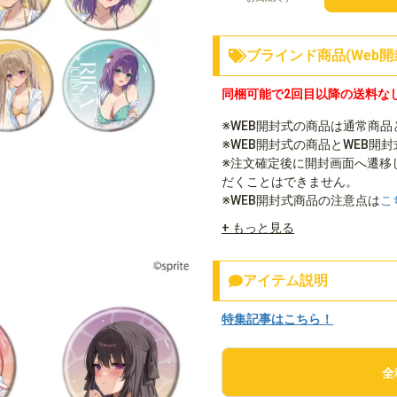
ブラインド商品(Web開
同梱可能で2回目以降の送料な
※WEB開封式の商品は通常商
※WEB開封式の商品とWEB開
※注文確定後に開封画面へ遷移
だくことはできません。
※WEB開封式商品の注意点は
こ
+ もっと見る
アイテム説明
特集記事はこちら！
全