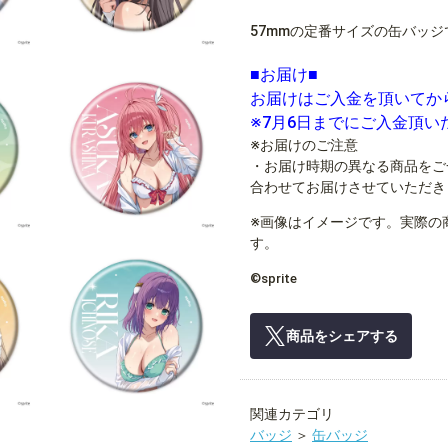
57mmの定番サイズの缶バッジ
■お届け■
お届けはご入金を頂いてか
※7月6日までにご入金頂
※お届けのご注意
・お届け時期の異なる商品をご
合わせてお届けさせていただき
※画像はイメージです。実際の
す。
©sprite
商品をシェアする
関連カテゴリ
バッジ
＞
缶バッジ