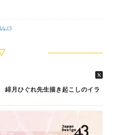
品など)
▽