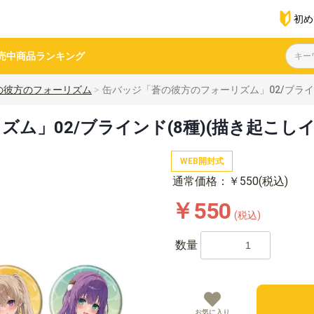
初め
売中商品
ランキング
の彼方のフォーリズム
缶バッジ「蒼の彼方のフォーリズム」02/ブライン
ム」02/ブラインド(8種)(描き起こしイ
WEB開封式
通常価格：￥550(税込)
￥550
(税込)
数量
お気に入り