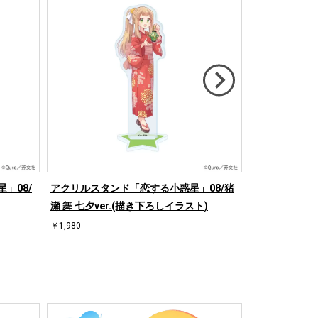
」08/
アクリルスタンド「恋する小惑星」08/猪
アクリルスタン
瀬 舞 七夕ver.(描き下ろしイラスト)
井美景 七夕ve
￥1,980
￥1,980