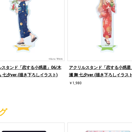
ルスタンド「恋する小惑星」06/木
アクリルスタンド「恋する小惑星」
 七夕ver.(描き下ろしイラスト)
瀬 舞 七夕ver.(描き下ろしイラスト
￥1,980
グ