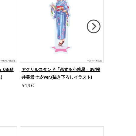
08/猪
アクリルスタンド「恋する小惑星」09/桜
アクリルスタ
)
井美景 七夕ver.(描き下ろしイラスト)
星」04/桜井
￥1,980
￥1,980