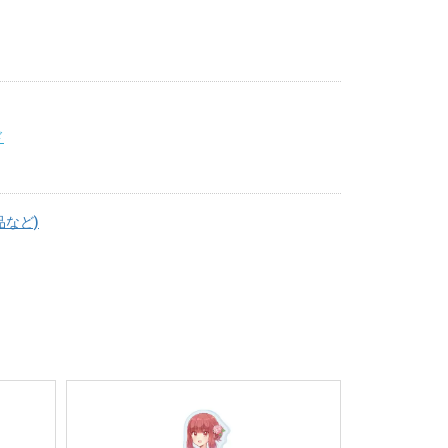
ド
品など)