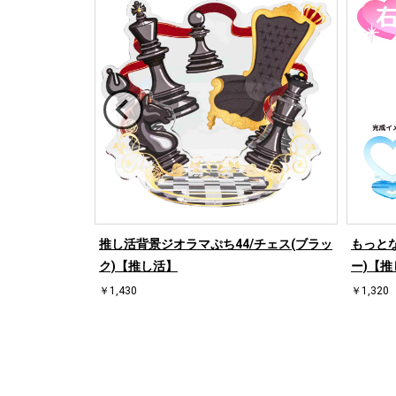
/桜【推し活】
推し活背景ジオラマぷち44/チェス(ブラッ
もっとな
ク)【推し活】
ー)【推
￥1,430
￥1,320