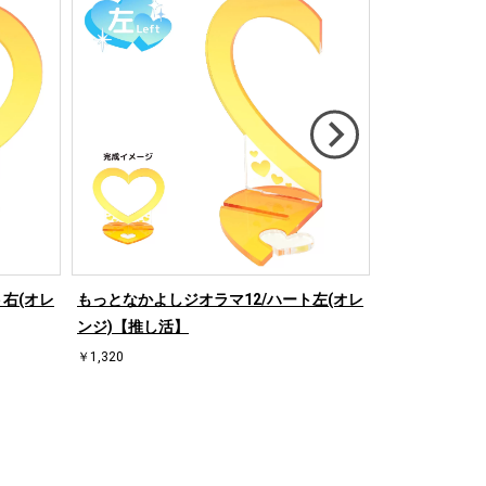
右(オレ
もっとなかよしジオラマ12/ハート左(オレ
もっとなかよし
ンジ)【推し活】
ド)【推し活】
￥1,320
￥1,320