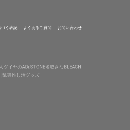
基づく表記
よくあるご質問
お問い合わせ
人
ダイヤのA
Dr.STONE
名取さな
BLEACH
剣乱舞
推し活グッズ