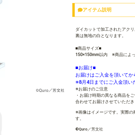
アイテム説明
ダイカットで加工されたアクリ
裏は無地の白となります。
■商品サイズ■
150×150mm以内 ※商品に
■お届け■
お届けはご入金を頂いてか
※8月4日までにご入金頂
※お届けのご注意
・お届け時期の異なる商品をご
合わせてお届けさせていただき
※画像はイメージです。実際の
す。
©Quro／芳文社