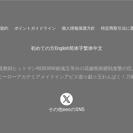
用規約
ポイントガイドライン
個人情報保護方針
特定商取引法に
初めての方
English
简体字
繁体中文
庭教師ヒットマンREBORN!
銀魂
五等分の花嫁
呪術廻戦
進撃の巨
ヒーローアカデミア
メイドインアビス
遊☆戯☆王
わんぱく！刀
その他eeoのSNS