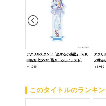
七夕ver. コ
アクリルスタンド「恋する小惑星」07/真
アクリ
(描き下ろしイラ
中あお 七夕ver.(描き下ろしイラスト)
ノ幡みら
￥1,980
￥1,980
このタイトルのランキン