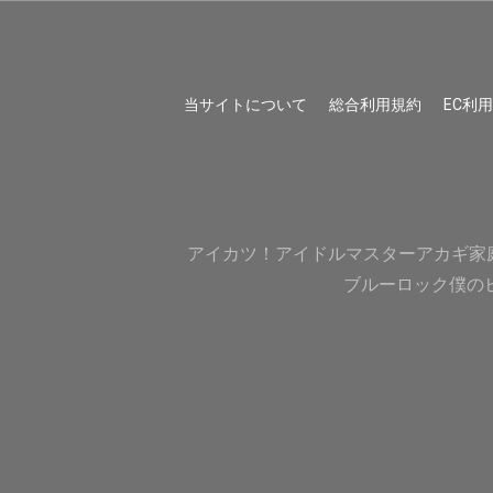
当サイトについて
総合利用規約
EC利
アイカツ！
アイドルマスター
アカギ
家
ブルーロック
僕の