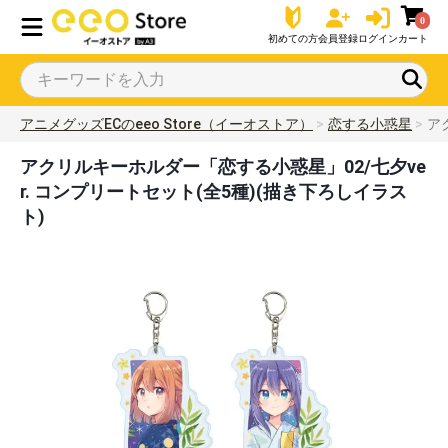
0
初めての方
会員登録
ログイン
カート
アニメグッズECのeeo Store（イーオストア）
恋する小惑星
ア
アクリルキーホルダー「恋する小惑星」02/七夕ve
r. コンプリートセット(全5種)(描き下ろしイラス
ト)