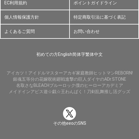
EC利用規約
ポイントガイドライン
個人情報保護方針
特定商取引法に基づく表記
よくあるご質問
お問い合わせ
初めての方
English
简体字
繁体中文
アイカツ！
アイドルマスター
アカギ
家庭教師ヒットマンREBORN!
銀魂
五等分の花嫁
呪術廻戦
進撃の巨人
ダイヤのA
Dr.STONE
名取さな
BLEACH
ブルーロック
僕のヒーローアカデミア
メイドインアビス
遊☆戯☆王
わんぱく！刀剣乱舞
推し活グッズ
その他eeoのSNS