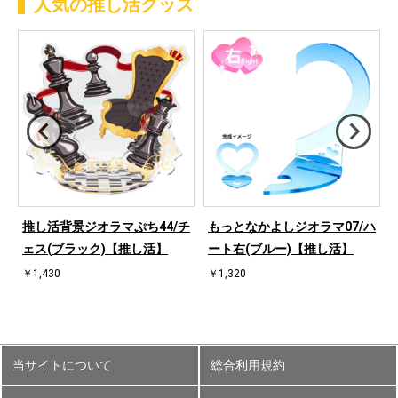
人気の推し活グッズ
桜
推し活背景ジオラマぷち44/チ
もっとなかよしジオラマ07/ハ
ェス(ブラック)【推し活】
ート右(ブルー)【推し活】
￥1,430
￥1,320
当サイトについて
総合利用規約