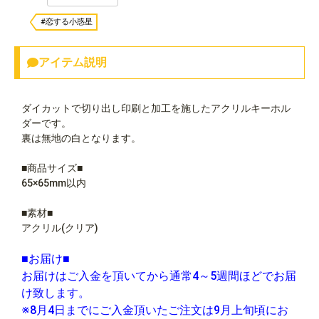
#恋する小惑星
アイテム説明
ダイカットで切り出し印刷と加工を施したアクリルキーホル
ダーです。
裏は無地の白となります。
■商品サイズ■
65×65mm以内
■素材■
アクリル(クリア)
■お届け■
お届けはご入金を頂いてから通常4～5週間ほどでお届
け致します。
※8月4日までにご入金頂いたご注文は9月上旬頃にお