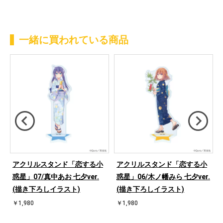
一緒に買われている商品
アクリルスタンド「恋する小
アクリルスタンド「恋する小
理
惑星」07/真中あお 七夕ver.
惑星」06/木ノ幡みら 七夕ver.
(描き下ろしイラスト)
(描き下ろしイラスト)
￥1,980
￥1,980