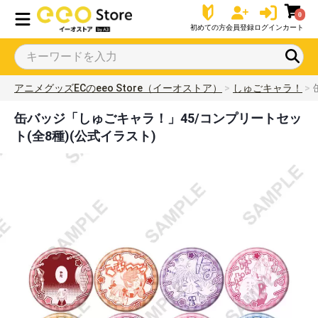
0
初めての方
会員登録
ログイン
カート
アニメグッズECのeeo Store（イーオストア）
しゅごキャラ！
缶バッジ「しゅごキャラ！」45/コンプリートセッ
ト(全8種)(公式イラスト)