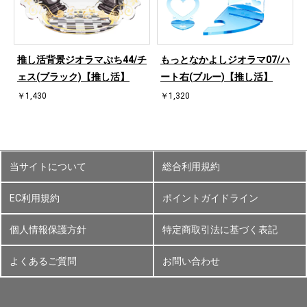
桜
推し活背景ジオラマぷち44/チ
もっとなかよしジオラマ07/ハ
ェス(ブラック)【推し活】
ート右(ブルー)【推し活】
￥1,430
￥1,320
当サイトについて
総合利用規約
EC利用規約
ポイントガイドライン
個人情報保護方針
特定商取引法に基づく表記
よくあるご質問
お問い合わせ