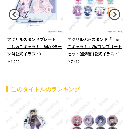
アクリルスタンドプレート
アクリルぷちスタンド「しゅ
ン
「しゅごキャラ！」64/パター
ごキャラ！」25/コンプリート
ンA(公式イラスト)
セット(全8種)(公式イラスト)
￥1,980
￥7,480
このタイトルのランキング