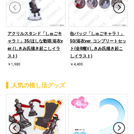
アクリルスタンド「しゅごキ
缶バッジ「しゅごキャラ！」
ャラ！」35/ほしな歌唄 浴衣v
50/浴衣ver. コンプリートセッ
er.(しきみ氏描き起こしイラ
ト(全8種)(しきみ氏描き起こ
スト)
しイラスト)
￥1,980
￥4,400
人気の推し活グッズ