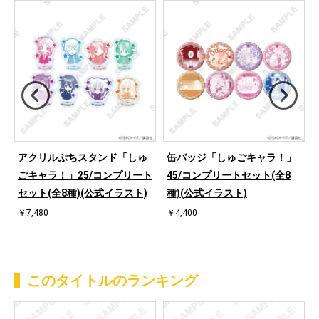
アクリルぷちスタンド「しゅ
缶バッジ「しゅごキャラ！」
な
ごキャラ！」25/コンプリート
45/コンプリートセット(全8
セット(全8種)(公式イラスト)
種)(公式イラスト)
￥7,480
￥4,400
このタイトルのランキング