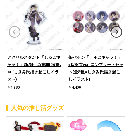
アクリルスタンド「しゅごキ
缶バッジ「しゅごキャラ！」
ャラ！」35/ほしな歌唄 浴衣v
50/浴衣ver. コンプリートセッ
er.(しきみ氏描き起こしイラ
ト(全8種)(しきみ氏描き起こ
スト)
しイラスト)
￥1,980
￥4,400
人気の推し活グッズ