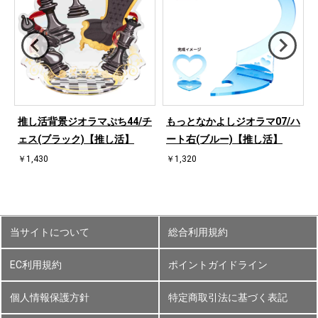
桜
推し活背景ジオラマぷち44/チ
もっとなかよしジオラマ07/ハ
ェス(ブラック)【推し活】
ート右(ブルー)【推し活】
￥1,430
￥1,320
当サイトについて
総合利用規約
EC利用規約
ポイントガイドライン
個人情報保護方針
特定商取引法に基づく表記