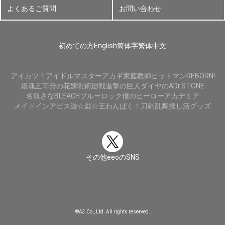
よくあるご質問
お問い合わせ
初めての方
English
简体字
繁体中文
アイカツ！
アイドルマスター
アカギ
家庭教師ヒットマンREBORN!
銀魂
五等分の花嫁
呪術廻戦
進撃の巨人
ダイヤのA
Dr.STONE
名取さな
BLEACH
ブルーロック
僕のヒーローアカデミア
メイドインアビス
遊☆戯☆王
わんぱく！刀剣乱舞
推し活グッズ
その他eeoのSNS
©A3 Co., Ltd. All rights reserved.