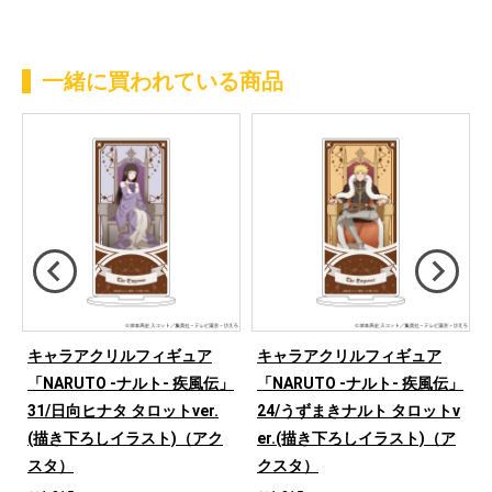
一緒に買われている商品
キャラアクリルフィギュア
キャラアクリルフィギュア
」
「NARUTO -ナルト- 疾風伝」
「NARUTO -ナルト- 疾風伝」
31/日向ヒナタ タロットver.
24/うずまきナルト タロットv
(描き下ろしイラスト)（アク
er.(描き下ろしイラスト)（ア
スタ）
クスタ）