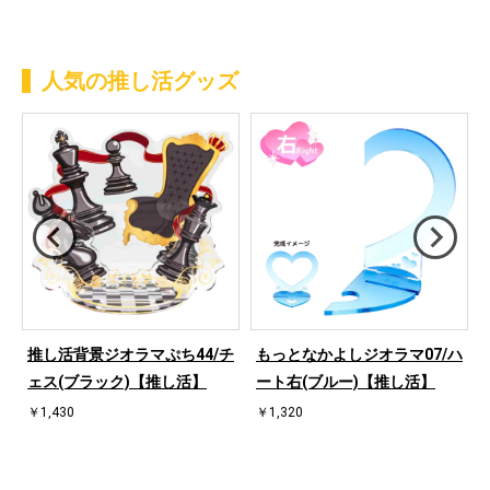
人気の推し活グッズ
桜
推し活背景ジオラマぷち44/チ
もっとなかよしジオラマ07/ハ
ェス(ブラック)【推し活】
ート右(ブルー)【推し活】
￥1,430
￥1,320