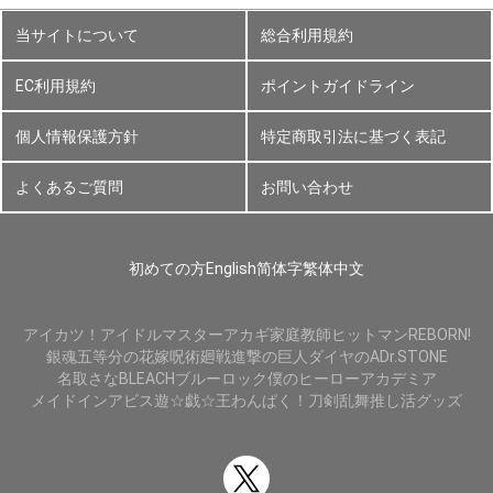
当サイトについて
総合利用規約
EC利用規約
ポイントガイドライン
個人情報保護方針
特定商取引法に基づく表記
よくあるご質問
お問い合わせ
初めての方
English
简体字
繁体中文
アイカツ！
アイドルマスター
アカギ
家庭教師ヒットマンREBORN!
銀魂
五等分の花嫁
呪術廻戦
進撃の巨人
ダイヤのA
Dr.STONE
名取さな
BLEACH
ブルーロック
僕のヒーローアカデミア
メイドインアビス
遊☆戯☆王
わんぱく！刀剣乱舞
推し活グッズ