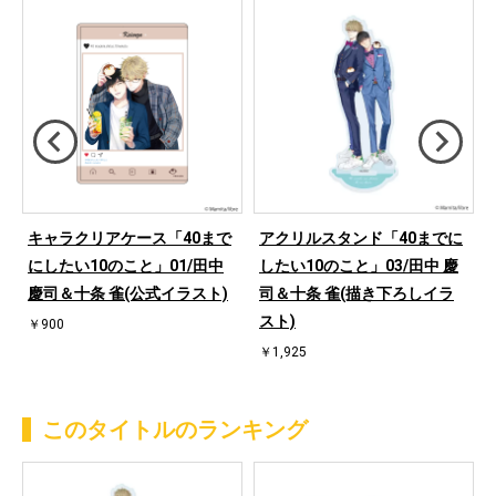
キャラクリアケース「40まで
アクリルスタンド「40までに
にしたい10のこと」01/田中
したい10のこと」03/田中 慶
下
慶司＆十条 雀(公式イラスト)
司＆十条 雀(描き下ろしイラ
スト)
￥900
￥1,925
このタイトルのランキング