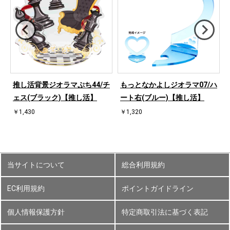
ハ
推し活背景ジオラマぷち44/チ
もっとなかよしジオラマ07/ハ
ェス(ブラック)【推し活】
ート右(ブルー)【推し活】
￥1,430
￥1,320
当サイトについて
総合利用規約
EC利用規約
ポイントガイドライン
個人情報保護方針
特定商取引法に基づく表記