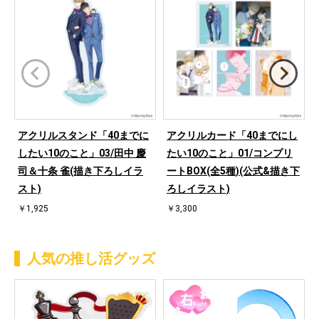
アクリルスタンド「40までに
アクリルカード「40までにし
したい10のこと」03/田中 慶
たい10のこと」01/コンプリ
司＆十条 雀(描き下ろしイラ
ートBOX(全5種)(公式&描き下
スト)
ろしイラスト)
￥1,925
￥3,300
人気の推し活グッズ