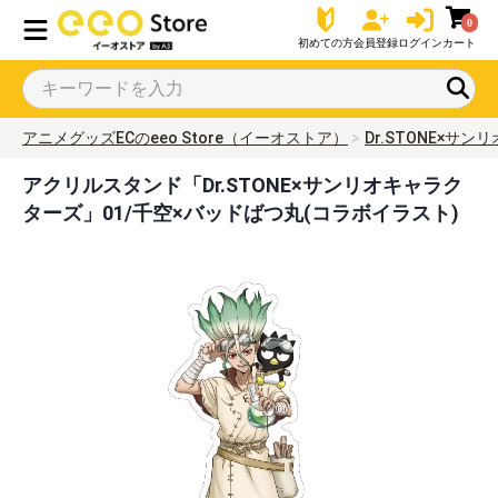
0
初めての方
会員登録
ログイン
カート
アニメグッズECのeeo Store（イーオストア）
Dr.STONE×サ
アクリルスタンド「Dr.STONE×サンリオキャラク
ターズ」01/千空×バッドばつ丸(コラボイラスト)