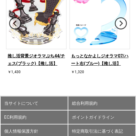
ハ
推し活背景ジオラマぷち44/チ
もっとなかよしジオラマ07/ハ
ェス(ブラック)【推し活】
ート右(ブルー)【推し活】
￥1,430
￥1,320
当サイトについて
総合利用規約
EC利用規約
ポイントガイドライン
個人情報保護方針
特定商取引法に基づく表記