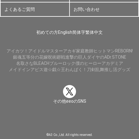
よくあるご質問
お問い合わせ
初めての方
English
简体字
繁体中文
アイカツ！
アイドルマスター
アカギ
家庭教師ヒットマンREBORN!
銀魂
五等分の花嫁
呪術廻戦
進撃の巨人
ダイヤのA
Dr.STONE
名取さな
BLEACH
ブルーロック
僕のヒーローアカデミア
メイドインアビス
遊☆戯☆王
わんぱく！刀剣乱舞
推し活グッズ
その他eeoのSNS
©A3 Co., Ltd. All rights reserved.