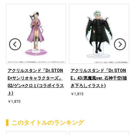
アクリルスタンド「Dr.STON
アクリルスタンド「Dr.STON
E×サンリオキャラクターズ」
E」43/悪魔風ver. 石神千空(描
02/ゲン×クロミ(コラボイラス
き下ろしイラスト)
ト)
￥1,815
￥1,870
このタイトルのランキング