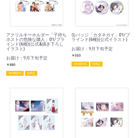
アクリルキーホルダー「子持ち
缶バッジ「カタネガイ」01/ブ
ホストの危険な隣人」01/ブラ
ラインド(6種)(公式イラスト)
インド(6種)(公式&描き下ろし
イラスト)
お届け：9月下旬予定
￥550
お届け：9月下旬予定
WEB開封式
新商品
￥880
WEB開封式
新商品