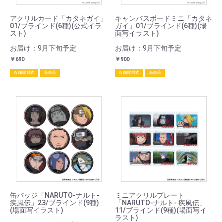
アクリルカード「カタネガイ」
キャンバスボードミニ「カタネ
01/ブラインド(6種)(公式イラ
ガイ」01/ブラインド(6種)(場
スト)
面写イラスト)
お届け：9月下旬予定
お届け：9月下旬予定
￥690
￥900
WEB開封式
新商品
WEB開封式
新商品
缶バッジ「NARUTO-ナルト-
ミニアクリルプレート
疾風伝」23/ブラインド(9種)
「NARUTO-ナルト- 疾風伝」
(場面写イラスト)
11/ブラインド(9種)(場面写イ
ラスト)