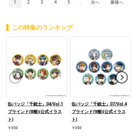
1
2
3
4
5
...
次へ
最後へ
この特集のランキング
缶バッジ「千銃士」04/Vol.1
缶バッジ「千銃士」07/Vol.4
ブラインド(8種)(公式イラス
ブラインド(9種)(公式イラス
ト)
ト)
￥550
￥550