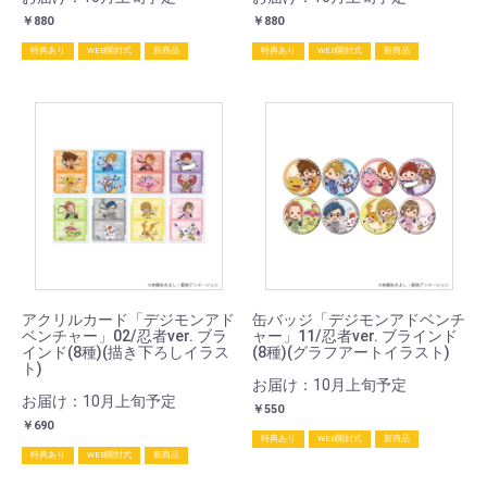
￥880
￥880
特典あり
WEB開封式
新商品
特典あり
WEB開封式
新商品
アクリルカード「デジモンアド
缶バッジ「デジモンアドベンチ
ベンチャー」02/忍者ver. ブラ
ャー」11/忍者ver. ブラインド
インド(8種)(描き下ろしイラス
(8種)(グラフアートイラスト)
ト)
お届け：10月上旬予定
お届け：10月上旬予定
￥550
￥690
特典あり
WEB開封式
新商品
特典あり
WEB開封式
新商品