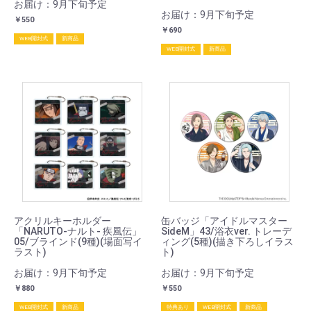
お届け：9月下旬予定
お届け：9月下旬予定
￥550
￥690
WEB開封式
新商品
WEB開封式
新商品
アクリルキーホルダー
缶バッジ「アイドルマスター
「NARUTO-ナルト- 疾風伝」
SideM」43/浴衣ver. トレーデ
05/ブラインド(9種)(場面写イ
ィング(5種)(描き下ろしイラス
ラスト)
ト)
お届け：9月下旬予定
お届け：9月下旬予定
￥880
￥550
WEB開封式
新商品
特典あり
WEB開封式
新商品