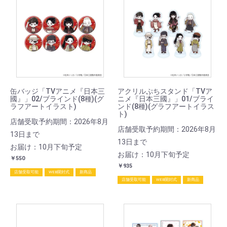
缶バッジ「TVアニメ『日本三
アクリルぷちスタンド「TVア
國』」02/ブラインド(8種)(グ
ニメ『日本三國』」01/ブライ
ラフアートイラスト)
ンド(8種)(グラフアートイラス
ト)
店舗受取予約期間：2026年8月
店舗受取予約期間：2026年8月
13日まで
13日まで
お届け：10月下旬予定
お届け：10月下旬予定
￥550
￥935
店舗受取可能
WEB開封式
新商品
店舗受取可能
WEB開封式
新商品