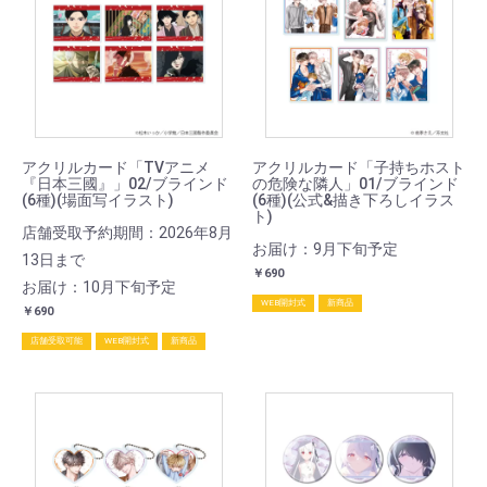
アクリルカード「TVアニメ
アクリルカード「子持ちホスト
『日本三國』」02/ブラインド
の危険な隣人」01/ブラインド
(6種)(場面写イラスト)
(6種)(公式&描き下ろしイラス
ト)
店舗受取予約期間：2026年8月
お届け：9月下旬予定
13日まで
￥690
お届け：10月下旬予定
WEB開封式
新商品
￥690
店舗受取可能
WEB開封式
新商品