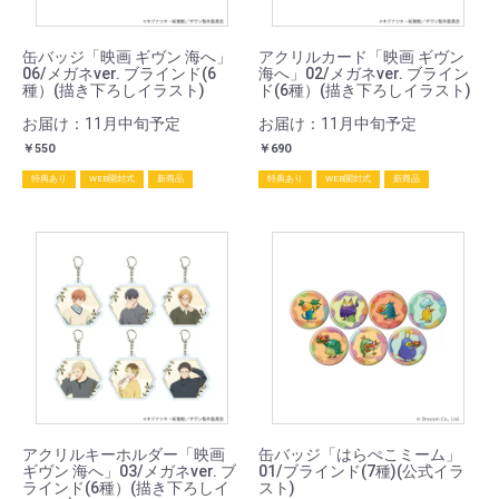
缶バッジ「映画 ギヴン 海へ」
アクリルカード「映画 ギヴン
06/メガネver. ブラインド(6
海へ」02/メガネver. ブライン
種）(描き下ろしイラスト)
ド(6種）(描き下ろしイラスト)
お届け：11月中旬予定
お届け：11月中旬予定
￥550
￥690
特典あり
WEB開封式
新商品
特典あり
WEB開封式
新商品
アクリルキーホルダー「映画
缶バッジ「はらぺこミーム」
ギヴン 海へ」03/メガネver. ブ
01/ブラインド(7種)(公式イラ
ラインド(6種）(描き下ろしイ
スト)