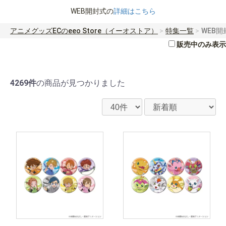
WEB開封式の
詳細はこちら
アニメグッズECのeeo Store（イーオストア）
特集一覧
WEB
販売中のみ表示
4269件
の商品が見つかりました