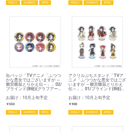
特典あり
WEB開封式
新商品
特典あり
WEB開封式
新商品
缶バッジ「TVアニメ「ふつつ
アクリルぷちスタンド「TVア
かな悪女ではございますが ～
ニメ「ふつつかな悪女ではござ
雛宮蝶鼠とりかえ伝～」」02/
いますが ～雛宮蝶鼠とりかえ
ブラインド(8種)(グラフアート
伝～」」01/ブラインド(8種)
イラスト)
(グラフアートイラスト)
お届け：10月上旬予定
お届け：10月上旬予定
￥550
￥900
特典あり
WEB開封式
新商品
特典あり
WEB開封式
新商品