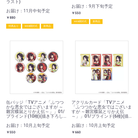
ラスト)
お届け：9月下旬予定
お届け：11月中旬予定
￥550
￥880
WEB開封式
新商品
特典あり
WEB開封式
新商品
缶バッジ「TVアニメ「ふつつ
アクリルカード「TVアニメ
かな悪女ではございますが ～
「ふつつかな悪女ではございま
雛宮蝶鼠とりかえ伝～」」01/
すが ～雛宮蝶鼠とりかえ伝
ブラインド(10種)(描き下ろし
～」」01/ブラインド(6種)(描
イラスト)
き下ろしイラスト)
お届け：10月上旬予定
お届け：10月上旬予定
￥550
￥660