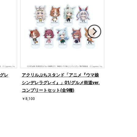
ラグレ
アクリルぷちスタンド「アニメ『ウマ娘
アクリルアート
シンデレラグレイ』」01/グルメ街道ver.
ニメ『甲鉄城の
コンプリートセット(全9種)
念ver.(公式イ
￥8,100
￥3,300