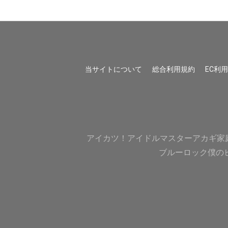
当サイトについて
総合利用規約
EC利
アイカツ！
アイドルマスター
アカギ
家
ブルーロック
僕の