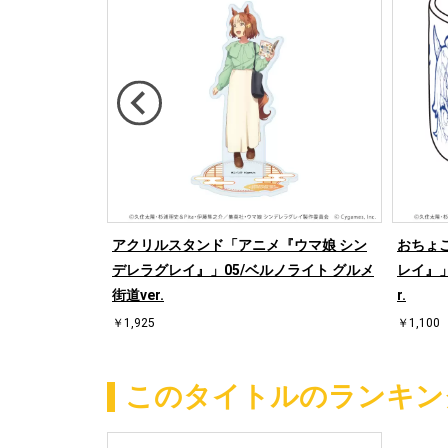
『ウマ娘 シン
アクリルスタンド「アニメ『ウマ娘 シン
おちょ
ビジュアル グル
デレラグレイ』」05/ベルノライト グルメ
レイ』」
街道ver.
r.
￥1,925
￥1,100
このタイトルのランキン