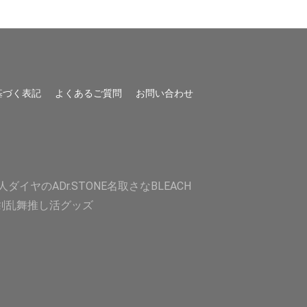
基づく表記
よくあるご質問
お問い合わせ
人
ダイヤのA
Dr.STONE
名取さな
BLEACH
剣乱舞
推し活グッズ