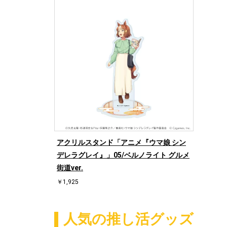
アクリルスタンド「アニメ『ウマ娘 シン
デレラグレイ』」05/ベルノライト グルメ
街道ver.
￥1,925
人気の推し活グッズ