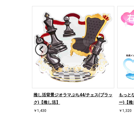
/桜【推し活】
推し活背景ジオラマぷち44/チェス(ブラッ
もっとな
ク)【推し活】
ー)【推
￥1,430
￥1,320