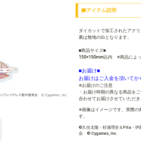
アイテム説明
ダイカットで加工されたアクリ
裏は無地の白となります。
■商品サイズ■
150×150mm以内 ※商品に
■お届け■
お届けはご入金を頂いてか
※お届けのご注意
・お届け時期の異なる商品をご
合わせてお届けさせていただき
※画像はイメージです。実際の
す。
©久住太陽・杉浦理史＆Pita・
会 © Cygames, Inc.