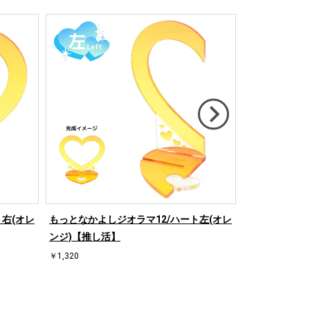
右(オレ
もっとなかよしジオラマ12/ハート左(オレ
もっとなかよし
ンジ)【推し活】
ド)【推し活】
￥1,320
￥1,320