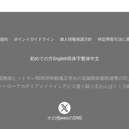
用規約
ポイントガイドライン
個人情報保護方針
特定商取引法に
初めての方
English
简体字
繁体中文
庭教師ヒットマンREBORN!
銀魂
五等分の花嫁
呪術廻戦
進撃の巨
ヒーローアカデミア
メイドインアビス
遊☆戯☆王
わんぱく！刀
その他eeoのSNS