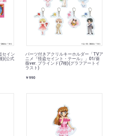
盗セイン
パーツ付きアクリルキーホルダー「TVア
種)(公式
ニメ『怪盗セイント・テール』」01/薔
薇ver. ブラインド(7種)(グラフアートイ
ラスト)
￥990