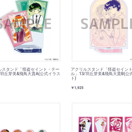
ルスタンド「怪盗セイント・テー
アクリルスタンド「怪盗セイン
/羽丘芽美&飛鳥大貴A(公式イラス
ル」13/羽丘芽美&飛鳥大貴B(公
ト)
￥1,925