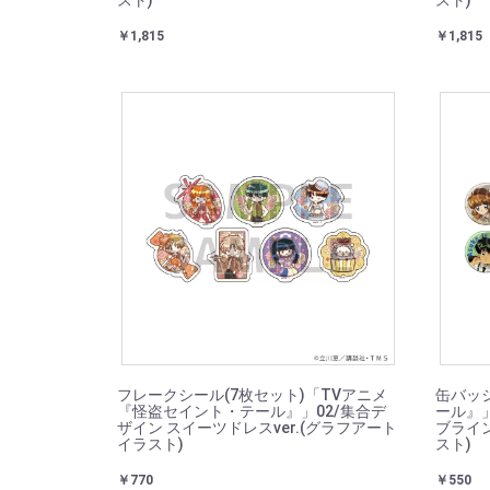
スト)
スト)
￥1,815
￥1,815
フレークシール(7枚セット)「TVアニメ
缶バッ
『怪盗セイント・テール』」02/集合デ
ール』」
ザイン スイーツドレスver.(グラフアート
ブライン
イラスト)
スト)
￥770
￥550