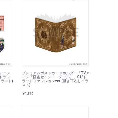
Vアニメ
プレミアムポストカードホルダー「TVア
トラッ
ニメ『怪盗セイント・テール』」01/ト
イラスト)
ラッドファッションver.(描き下ろしイラ
スト)
￥1,870