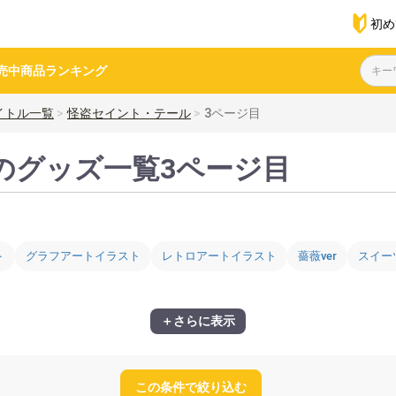
初め
売中商品
ランキング
イトル一覧
怪盗セイント・テール
3ページ目
のグッズ一覧3ページ目
ト
グラフアートイラスト
レトロアートイラスト
薔薇ver
スイー
＋さらに表示
この条件で絞り込む