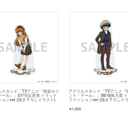
ルスタンド「TVアニメ『怪盗セイ
アクリルスタンド「TVアニメ『
ール』」07/羽丘芽美 トラッド
ント・テール』」08/飛鳥大貴 
ョンver.(描き下ろしイラスト)
ファッションver.(描き下ろしイ
￥1,925