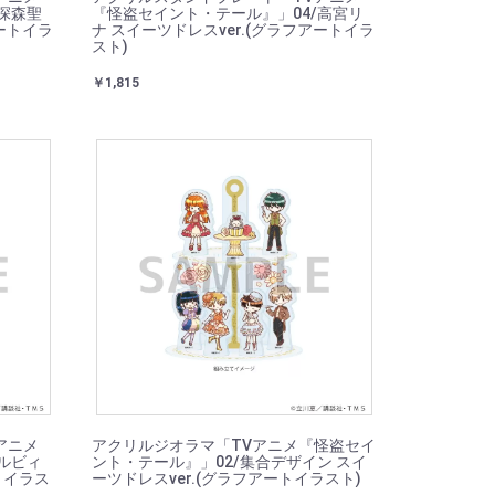
深森聖
『怪盗セイント・テール』」04/高宮リ
アートイラ
ナ スイーツドレスver.(グラフアートイラ
スト)
￥1,815
アニメ
アクリルジオラマ「TVアニメ『怪盗セイ
ルビィ
ント・テール』」02/集合デザイン スイ
トイラス
ーツドレスver.(グラフアートイラスト)