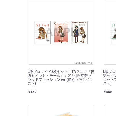
L版ブロマイド3枚セット「TVアニメ『怪
L版ブ
盗セイント・テール』」01/羽丘芽美 ト
盗セイン
ラッドファッションver.(描き下ろしイラ
ラッドフ
スト)
スト)
￥550
￥550