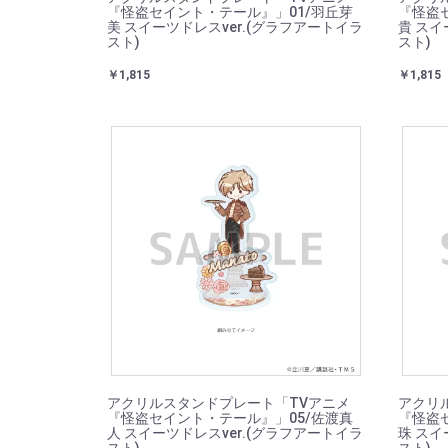
『怪盗セイント・テール』」01/羽丘芽
『怪盗
美 スイーツドレスver.(グラフアートイラ
貴 スイ
スト)
スト)
￥1,815
￥1,815
アクリルスタンドプレート「TVアニメ
アクリ
『怪盗セイント・テール』」05/佐渡真
『怪盗
人 スイーツドレスver.(グラフアートイラ
珠 スイ