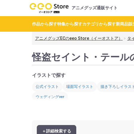
アニメグッズ通販サイト
作品から探す
特集から探す
カテゴリから探す
新商品
販
アニメグッズECのeeo Store（イーオストア）
タ
怪盗セイント・テール
イラストで探す
公式イラスト
場面写イラスト
描き下ろしイラス
ウェディングver
＋詳細検索する