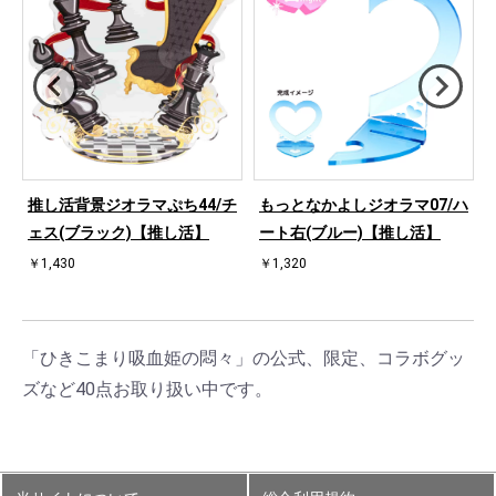
桜
推し活背景ジオラマぷち44/チ
もっとなかよしジオラマ07/ハ
ェス(ブラック)【推し活】
ート右(ブルー)【推し活】
￥1,430
￥1,320
「ひきこまり吸血姫の悶々」の公式、限定、コラボグッ
ズなど40点お取り扱い中です。