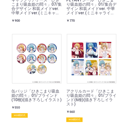
キャラクリアケース「ひき
PETANTシール「ひきこま
こまり吸血姫の悶々」07/集
り吸血姫の悶々」01/集合デ
合デザイン 和装メイドver.
ザイン 和装メイドver. 中華
中華メイドver.(ミニキャラ
メイドver.(ミニキャライラ
イラスト)
スト)
￥900
￥770
缶バッジ「ひきこまり吸血
アクリルカード「ひきこま
姫の悶々」01/ブラインド
り吸血姫の悶々」01/ブライ
(10種)(描き下ろしイラスト)
ンド(6種)(描き下ろしイラ
スト)
￥550
￥660
WEB開封式
WEB開封式