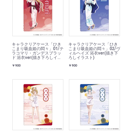
キャラクリアケース「ひき
キャラクリアケース「ひき
こまり吸血姫の悶々」01/テ
こまり吸血姫の悶々」02/ヴ
ラコマリ・ガンデスブラッ
ィルヘイズ 浴衣ver(描き下
ド 浴衣ver(描き下ろしイラ
ろしイラスト)
スト)
￥900
￥900