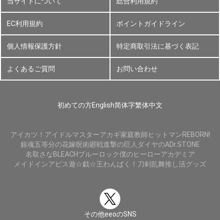
当サイトについて
総合利用規約
EC利用規約
ポイントガイドライン
個人情報保護方針
特定商取引法に基づく表記
よくあるご質問
お問い合わせ
初めての方
English
简体字
繁体中文
アイカツ！
アイドルマスター
アカギ
家庭教師ヒットマンREBORN!
銀魂
五等分の花嫁
呪術廻戦
進撃の巨人
ダイヤのA
Dr.STONE
名取さな
BLEACH
ブルーロック
僕のヒーローアカデミア
メイドインアビス
遊☆戯☆王
わんぱく！刀剣乱舞
推し活グッズ
その他eeoのSNS