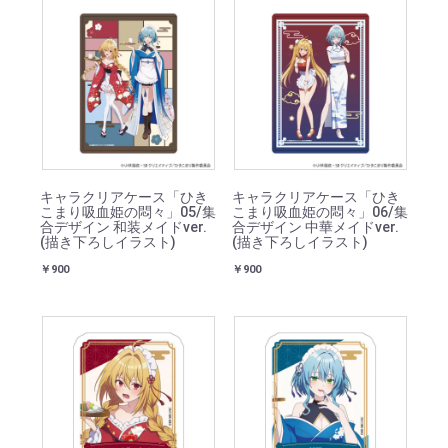
キャラクリアケース「ひき
キャラクリアケース「ひき
こまり吸血姫の悶々」05/集
こまり吸血姫の悶々」06/集
合デザイン 和装メイドver.
合デザイン 中華メイドver.
(描き下ろしイラスト)
(描き下ろしイラスト)
￥900
￥900