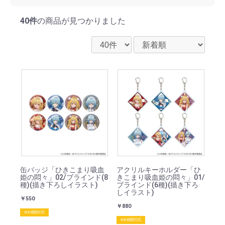
40件
の商品が見つかりました
缶バッジ「ひきこまり吸血
アクリルキーホルダー「ひ
姫の悶々」02/ブラインド(8
きこまり吸血姫の悶々」01/
種)(描き下ろしイラスト)
ブラインド(6種)(描き下ろ
しイラスト)
￥550
￥880
WEB開封式
WEB開封式