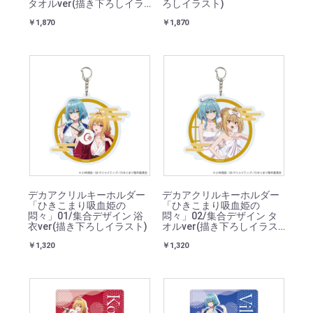
タオルver(描き下ろしイラ
ろしイラスト)
スト)
￥1,870
￥1,870
デカアクリルキーホルダー
デカアクリルキーホルダー
「ひきこまり吸血姫の
「ひきこまり吸血姫の
悶々」01/集合デザイン 浴
悶々」02/集合デザイン タ
衣ver(描き下ろしイラスト)
オルver(描き下ろしイラス
ト)
￥1,320
￥1,320