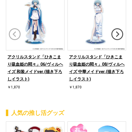
アクリルスタンド「ひきこま
アクリルスタンド「ひきこま
り吸血姫の悶々」06/ヴィルヘ
り吸血姫の悶々」08/ヴィルヘ
イズ 和装メイドver.(描き下ろ
イズ 中華メイドver.(描き下ろ
しイラスト)
しイラスト)
￥1,870
￥1,870
人気の推し活グッズ