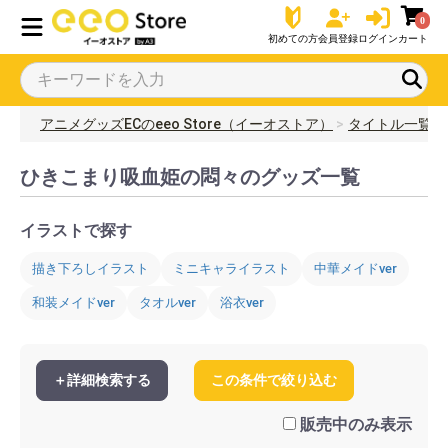
0
初めての方
会員登録
ログイン
カート
アニメグッズECのeeo Store（イーオストア）
タイトル一覧
ひきこまり吸血姫の悶々のグッズ一覧
イラストで探す
描き下ろしイラスト
ミニキャライラスト
中華メイドver
和装メイドver
タオルver
浴衣ver
＋詳細検索する
この条件で絞り込む
販売中のみ表示