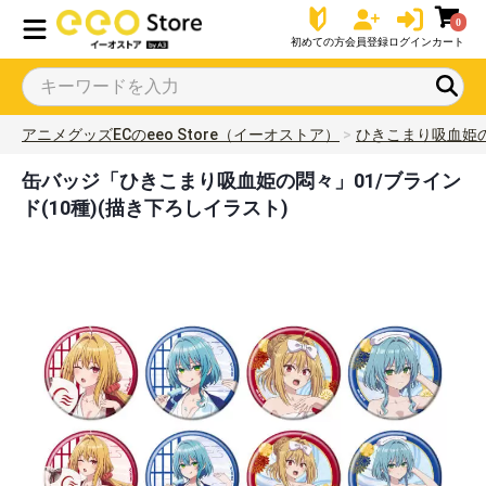
0
初めての方
会員登録
ログイン
カート
アニメグッズECのeeo Store（イーオストア）
ひきこまり吸血姫
缶バッジ「ひきこまり吸血姫の悶々」01/ブライン
ド(10種)(描き下ろしイラスト)