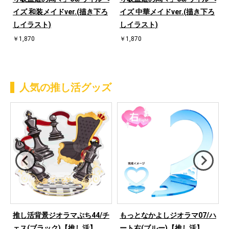
イズ 和装メイドver.(描き下ろ
イズ 中華メイドver.(描き下ろ
しイラスト)
しイラスト)
￥1,870
￥1,870
人気の推し活グッズ
ハ
推し活背景ジオラマぷち44/チ
もっとなかよしジオラマ07/ハ
ェス(ブラック)【推し活】
ート右(ブルー)【推し活】