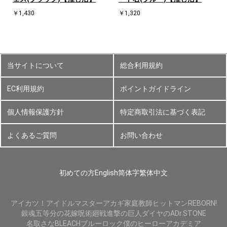
￥1,430
￥1,320
当サイトについて
総合利用規約
EC利用規約
ポイントガイドライン
個人情報保護方針
特定商取引法に基づく表記
よくあるご質問
お問い合わせ
初めての方
English
简体字
繁体中文
アイカツ！
アイドルマスター
アカギ
家庭教師ヒットマンREBORN!
銀魂
五等分の花嫁
呪術廻戦
進撃の巨人
ダイヤのA
Dr.STONE
名取さな
BLEACH
ブルーロック
僕のヒーローアカデミア