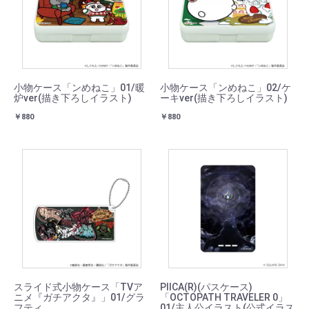
小物ケース「ンめねこ」01/暖
小物ケース「ンめねこ」02/ケ
炉ver(描き下ろしイラスト)
ーキver(描き下ろしイラスト)
￥880
￥880
スライド式小物ケース「TVア
PIICA(R)(パスケース)
ニメ『ガチアクタ』」01/グラ
「OCTOPATH TRAVELER 0」
フティ
01/主人公イラスト(公式イラス