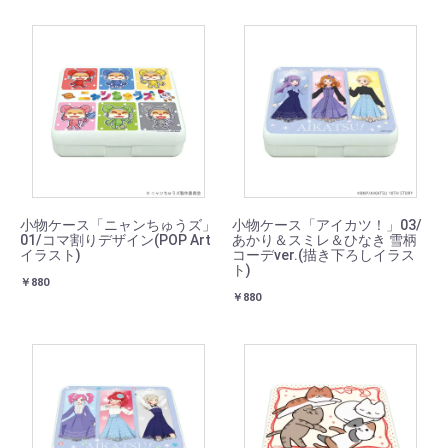
小物ケース「ニャンちゅうズ」
小物ケース「アイカツ！」03/
01/コマ割りデザイン(POP Art
あかり＆スミレ＆ひなき 雪柄
イラスト)
コーデver.(描き下ろしイラス
ト)
￥880
￥880