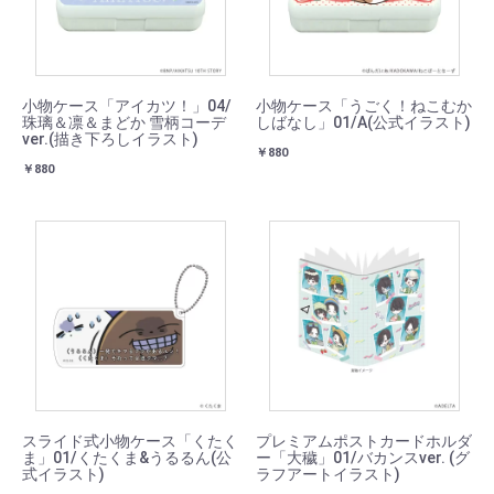
小物ケース「アイカツ！」04/
小物ケース「うごく！ねこむか
珠璃＆凛＆まどか 雪柄コーデ
しばなし」01/A(公式イラスト)
ver.(描き下ろしイラスト)
￥880
￥880
スライド式小物ケース「くたく
プレミアムポストカードホルダ
ま」01/くたくま&うるるん(公
ー「大穢」01/バカンスver. (グ
式イラスト)
ラフアートイラスト)