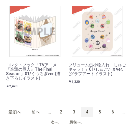
SOLD
SOLD
コレクトブック「TVアニメ
ブリューム缶小物入れ「しゅご
『進撃の巨人』The Final
キャラ！」01/しゅごたまver.
Season」01/くつろぎver.(描
(グラフアートイラスト)
き下ろしイラスト)
￥1,320
￥2,420
最初へ
前へ
...
2
3
4
5
6
...
次へ
最後へ