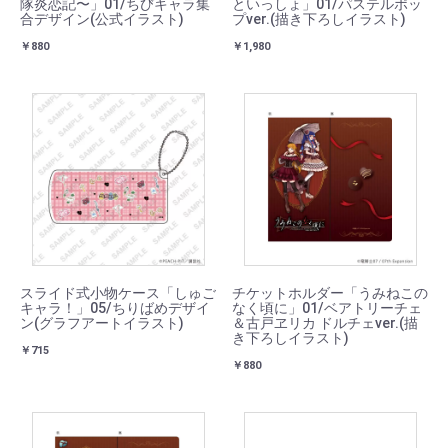
隊炎恋記〜」01/ちびキャラ集
といっしょ」01/パステルポッ
合デザイン(公式イラスト)
プver.(描き下ろしイラスト)
￥880
￥1,980
スライド式小物ケース「しゅご
チケットホルダー「うみねこの
キャラ！」05/ちりばめデザイ
なく頃に」01/ベアトリーチェ
ン(グラフアートイラスト)
＆古戸ヱリカ ドルチェver.(描
き下ろしイラスト)
￥715
￥880