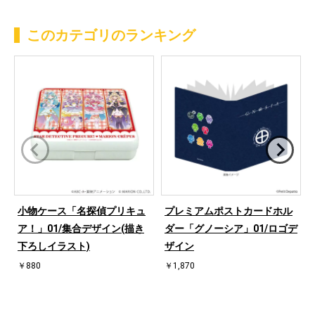
このカテゴリのランキング
小物ケース「名探偵プリキュ
プレミアムポストカードホル
ア！」01/集合デザイン(描き
ダー「グノーシア」01/ロゴデ
下ろしイラスト)
ザイン
￥880
￥1,870