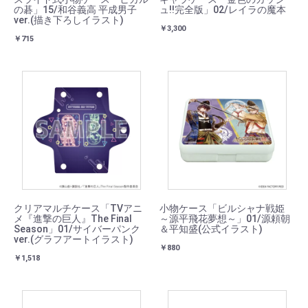
の碁」15/和谷義高 平成男子
ュ!!完全版」02/レイラの魔本
ver.(描き下ろしイラスト)
￥3,300
￥715
クリアマルチケース「TVアニ
小物ケース「ビルシャナ戦姫
メ『進撃の巨人』The Final
～源平飛花夢想～」01/源頼朝
Season」01/サイバーパンク
＆平知盛(公式イラスト)
ver.(グラフアートイラスト)
￥880
￥1,518