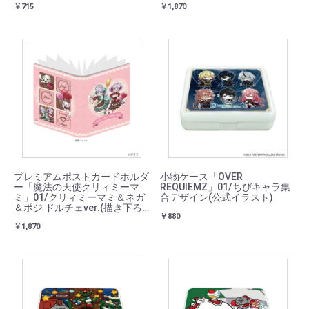
￥715
￥1,870
プレミアムポストカードホルダ
小物ケース「OVER
ー「魔法の天使クリィミーマ
REQUIEMZ」01/ちびキャラ集
ミ」01/クリィミーマミ＆ネガ
合デザイン(公式イラスト)
＆ポジ ドルチェver.(描き下ろ
￥880
しイラスト)
￥1,870