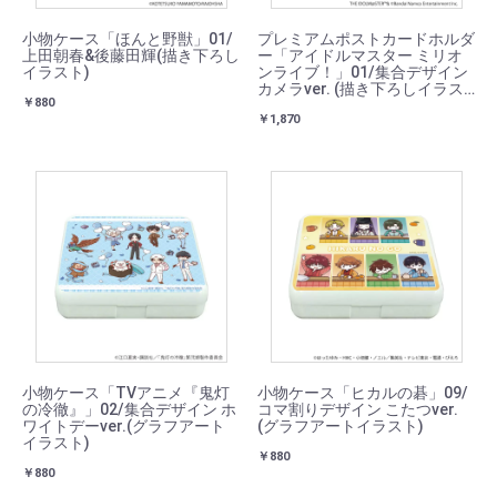
小物ケース「ほんと野獣」01/
プレミアムポストカードホルダ
上田朝春&後藤田輝(描き下ろし
ー「アイドルマスター ミリオ
イラスト)
ンライブ！」01/集合デザイン
カメラver. (描き下ろしイラス
￥880
ト)
￥1,870
小物ケース「TVアニメ『鬼灯
小物ケース「ヒカルの碁」09/
の冷徹』」02/集合デザイン ホ
コマ割りデザイン こたつver.
ワイトデーver.(グラフアート
(グラフアートイラスト)
イラスト)
￥880
￥880