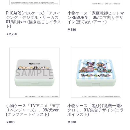
PIICA(R)(パスケース)「アメイ
小物ケース「家庭教師ヒットマ
ジング・デジタル・サーカス」
ンREBORN!」06/コマ割りデザ
01/駅員ver.(描き起こしイラス
イン(ぽてぬいアート)
ト)
￥880
￥2,200
小物ケース「TVアニメ『東京
小物ケース「黒ひげ危機一発×
リベンジャーズ』」09/犬ver.
クロミ」01/集合デザイン(コラ
(グラフアートイラスト)
ボイラスト)
￥880
￥880