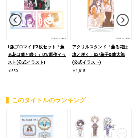
メ
L版ブロマイド3枚セット「薫
アクリルスタンド「薫る花は
ブ
る花は凛と咲く」01/原作イラ
凛と咲く」03/薫子&凛太郎
スト(公式イラスト)
(公式イラスト)
￥550
￥1,815
このタイトルのランキング