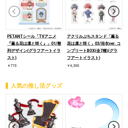
PETANTシール「TVアニメ
アクリルぷちスタンド「薫る
『薫る花は凛と咲く』」01/整
花は凛と咲く」03/浴衣ver. コ
列デザイン(グラフアートイラ
ンプリートBOX(全7種)(グラ
スト)
フアートイラスト)
￥770
￥6,300
人気の推し活グッズ