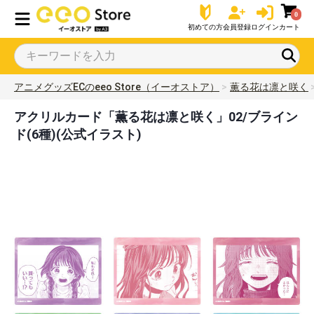
0
初めての方
会員登録
ログイン
カート
アニメグッズECのeeo Store（イーオストア）
薫る花は凛と咲く
アクリルカード「薫る花は凛と咲く」02/ブライン
ド(6種)(公式イラスト)