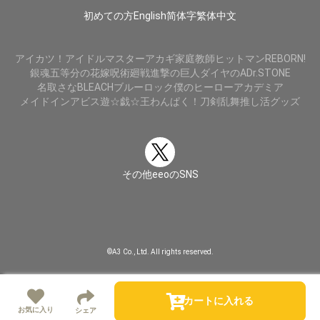
初めての方
English
简体字
繁体中文
アイカツ！
アイドルマスター
アカギ
家庭教師ヒットマンREBORN!
銀魂
五等分の花嫁
呪術廻戦
進撃の巨人
ダイヤのA
Dr.STONE
名取さな
BLEACH
ブルーロック
僕のヒーローアカデミア
メイドインアビス
遊☆戯☆王
わんぱく！刀剣乱舞
推し活グッズ
その他eeoのSNS
©A3 Co., Ltd. All rights reserved.
カートに入れる
お気に入り
シェア