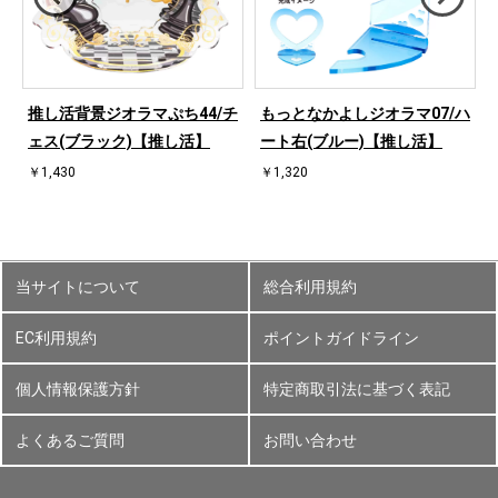
ハ
推し活背景ジオラマぷち44/チ
もっとなかよしジオラマ07/ハ
ェス(ブラック)【推し活】
ート右(ブルー)【推し活】
￥1,430
￥1,320
当サイトについて
総合利用規約
EC利用規約
ポイントガイドライン
個人情報保護方針
特定商取引法に基づく表記
よくあるご質問
お問い合わせ