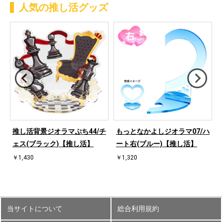
人気の推し活グッズ
ハ
推し活背景ジオラマぷち44/チ
もっとなかよしジオラマ07/ハ
ェス(ブラック)【推し活】
ート右(ブルー)【推し活】
￥1,430
￥1,320
当サイトについて
総合利用規約