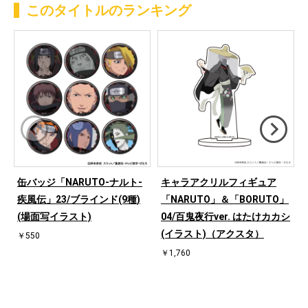
このタイトルのランキング
缶バッジ「NARUTO-ナルト-
キャラアクリルフィギュア
疾風伝」23/ブラインド(9種)
「NARUTO」＆「BORUTO」
(場面写イラスト)
04/百鬼夜行ver. はたけカカシ
(イラスト)（アクスタ）
￥550
￥1,760