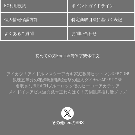
EC利用規約
ポイントガイドライン
個人情報保護方針
特定商取引法に基づく表記
よくあるご質問
お問い合わせ
初めての方
English
简体字
繁体中文
アイカツ！
アイドルマスター
アカギ
家庭教師ヒットマンREBORN!
銀魂
五等分の花嫁
呪術廻戦
進撃の巨人
ダイヤのA
Dr.STONE
名取さな
BLEACH
ブルーロック
僕のヒーローアカデミア
メイドインアビス
遊☆戯☆王
わんぱく！刀剣乱舞
推し活グッズ
その他eeoのSNS