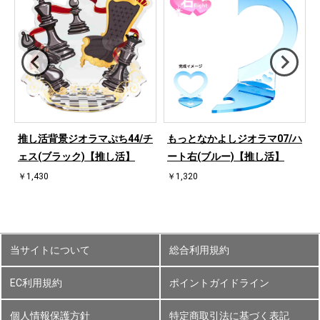
ハ
推し活背景ジオラマぷち44/チ
もっとなかよしジオラマ07/ハ
ェス(ブラック)【推し活】
ート右(ブルー)【推し活】
￥1,430
￥1,320
当サイトについて
総合利用規約
EC利用規約
ポイントガイドライン
個人情報保護方針
特定商取引法に基づく表記