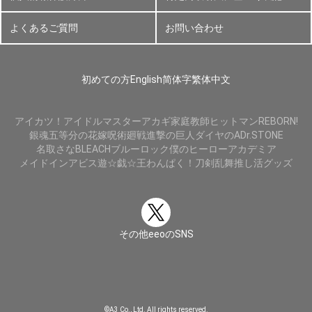
よくあるご質問
お問い合わせ
初めての方
English
简体字
繁体中文
アイカツ！
アイドルマスター
アカギ
家庭教師ヒットマンREBORN!
銀魂
五等分の花嫁
呪術廻戦
進撃の巨人
ダイヤのA
Dr.STONE
名取さな
BLEACH
ブルーロック
僕のヒーローアカデミア
メイドインアビス
遊☆戯☆王
わんぱく！刀剣乱舞
推し活グッズ
その他eeoのSNS
©A3 Co., Ltd. All rights reserved.