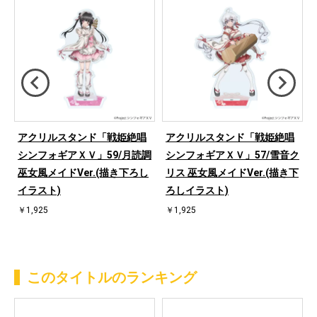
アクリルスタンド「戦姫絶唱
アクリルスタンド「戦姫絶唱
コ
シンフォギアＸＶ」59/月読調
シンフォギアＸＶ」57/雪音ク
巫女風メイドVer.(描き下ろし
リス 巫女風メイドVer.(描き下
イラスト)
ろしイラスト)
￥1,925
￥1,925
このタイトルのランキング