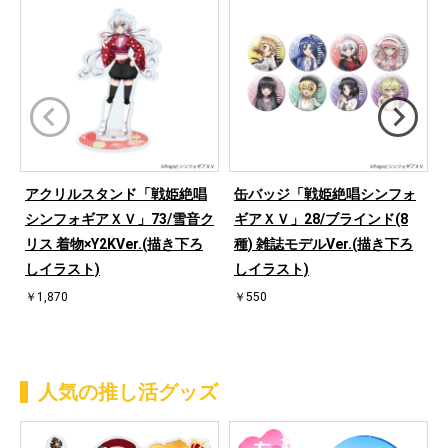
アクリルスタンド「戦姫絶唱
缶バッジ「戦姫絶唱シンフォ
シンフォギアＸＶ」73/雪音ク
ギアＸＶ」28/ブラインド(8
リス 着物×Y2KVer.(描き下ろ
種) 雑誌モデルVer.(描き下ろ
しイラスト)
しイラスト)
￥1,870
￥550
人気の推し活グッズ