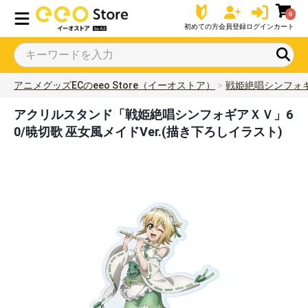
0
初めての方
会員登録
ログイン
カート
アニメグッズECのeeo Store（イーオストア）
戦姫絶唱シンフォ
アクリルスタンド「戦姫絶唱シンフォギアＸＶ」6
0/暁切歌 巫女風メイドVer.(描き下ろしイラスト)