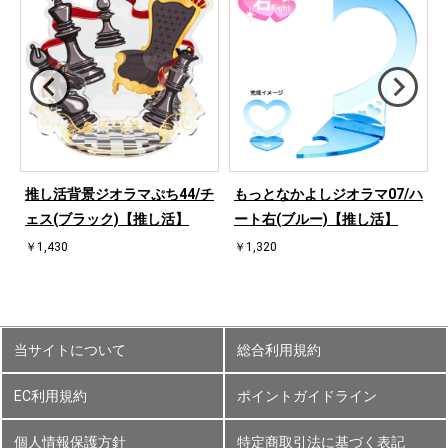
ハ
推し活背景ジオラマぷち44/チ
もっとなかよしジオラマ07/ハ
ェス(ブラック)【推し活】
ート右(ブルー)【推し活】
￥1,430
￥1,320
当サイトについて
総合利用規約
EC利用規約
ポイントガイドライン
個人情報保護方針
特定商取引法に基づく表記