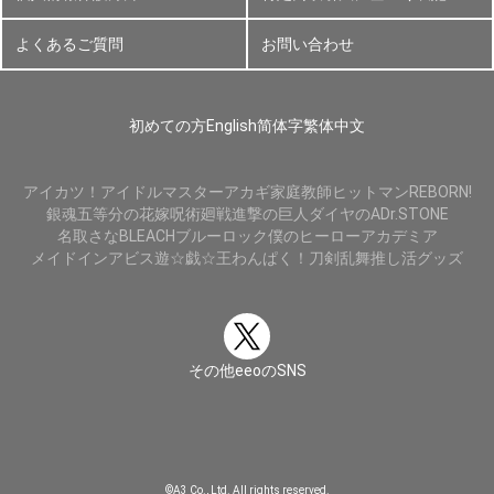
よくあるご質問
お問い合わせ
初めての方
English
简体字
繁体中文
アイカツ！
アイドルマスター
アカギ
家庭教師ヒットマンREBORN!
銀魂
五等分の花嫁
呪術廻戦
進撃の巨人
ダイヤのA
Dr.STONE
名取さな
BLEACH
ブルーロック
僕のヒーローアカデミア
メイドインアビス
遊☆戯☆王
わんぱく！刀剣乱舞
推し活グッズ
その他eeoのSNS
©A3 Co., Ltd. All rights reserved.