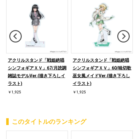
アクリルスタンド「戦姫絶唱
アクリルスタンド「戦姫絶唱
歌
シンフォギアＸＶ」67/月読調
シンフォギアＸＶ」60/暁切歌
イ
雑誌モデルVer.(描き下ろしイ
巫女風メイドVer.(描き下ろし
ラスト)
イラスト)
￥1,925
￥1,925
このタイトルのランキング