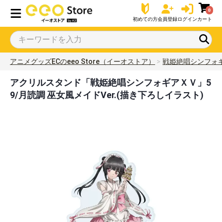
0
初めての方
会員登録
ログイン
カート
アニメグッズECのeeo Store（イーオストア）
戦姫絶唱シンフォ
アクリルスタンド「戦姫絶唱シンフォギアＸＶ」5
9/月読調 巫女風メイドVer.(描き下ろしイラスト)