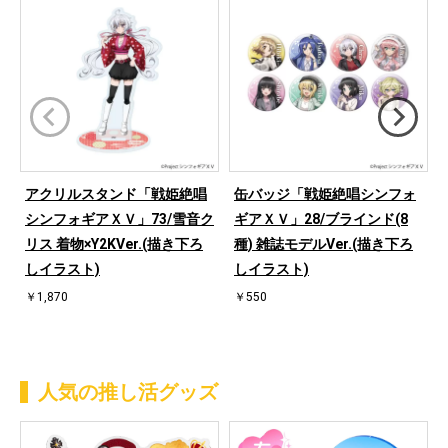
アクリルスタンド「戦姫絶唱
缶バッジ「戦姫絶唱シンフォ
シンフォギアＸＶ」73/雪音ク
ギアＸＶ」28/ブラインド(8
リス 着物×Y2KVer.(描き下ろ
種) 雑誌モデルVer.(描き下ろ
しイラスト)
しイラスト)
￥1,870
￥550
人気の推し活グッズ