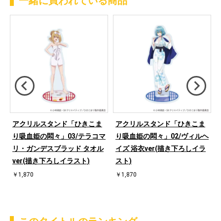
一緒に買われている商品
アクリルスタンド「ひきこま
アクリルスタンド「ひきこま
デ
り吸血姫の悶々」03/テラコマ
り吸血姫の悶々」02/ヴィルヘ
下
リ・ガンデスブラッド タオル
イズ 浴衣ver(描き下ろしイラ
ver(描き下ろしイラスト)
スト)
￥1,870
￥1,870