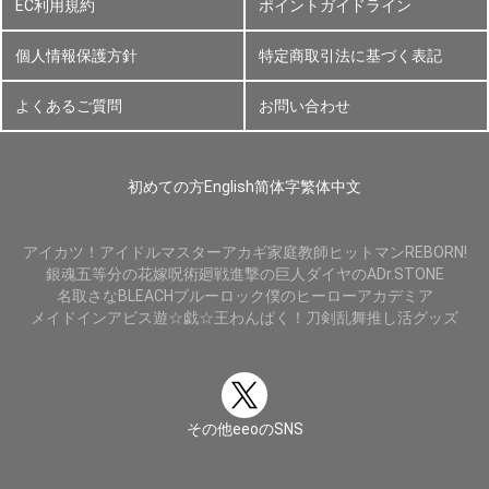
EC利用規約
ポイントガイドライン
個人情報保護方針
特定商取引法に基づく表記
よくあるご質問
お問い合わせ
初めての方
English
简体字
繁体中文
アイカツ！
アイドルマスター
アカギ
家庭教師ヒットマンREBORN!
銀魂
五等分の花嫁
呪術廻戦
進撃の巨人
ダイヤのA
Dr.STONE
名取さな
BLEACH
ブルーロック
僕のヒーローアカデミア
メイドインアビス
遊☆戯☆王
わんぱく！刀剣乱舞
推し活グッズ
その他eeoのSNS