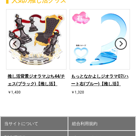
人気の推し活グッズ
ハ
推し活背景ジオラマぷち44/チ
もっとなかよしジオラマ07/ハ
ェス(ブラック)【推し活】
ート右(ブルー)【推し活】
￥1,430
￥1,320
当サイトについて
総合利用規約