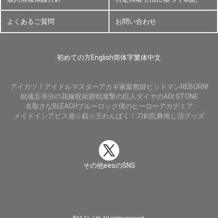
よくあるご質問
お問い合わせ
初めての方
English
简体字
繁体中文
アイカツ！
アイドルマスター
アカギ
家庭教師ヒットマンREBORN!
銀魂
五等分の花嫁
呪術廻戦
進撃の巨人
ダイヤのA
Dr.STONE
名取さな
BLEACH
ブルーロック
僕のヒーローアカデミア
メイドインアビス
遊☆戯☆王
わんぱく！刀剣乱舞
推し活グッズ
その他eeoのSNS