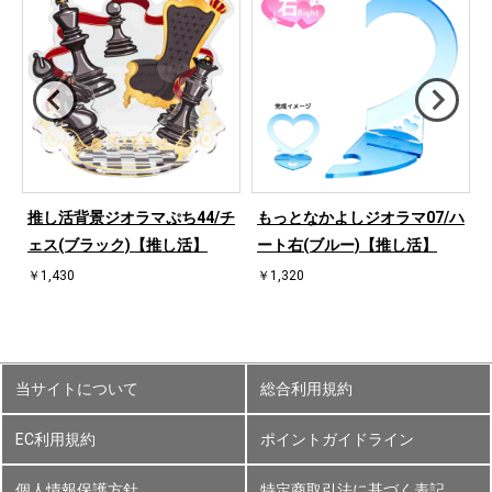
ハ
推し活背景ジオラマぷち44/チ
もっとなかよしジオラマ07/ハ
ェス(ブラック)【推し活】
ート右(ブルー)【推し活】
￥1,430
￥1,320
当サイトについて
総合利用規約
EC利用規約
ポイントガイドライン
個人情報保護方針
特定商取引法に基づく表記