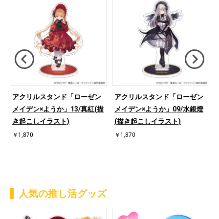
アクリルスタンド「ローゼン
アクリルスタンド「ローゼン
ぶ
メイデン×ようか」13/真紅(描
メイデン×ようか」09/水銀燈
き起こしイラスト)
(描き起こしイラスト)
￥1,870
￥1,870
人気の推し活グッズ