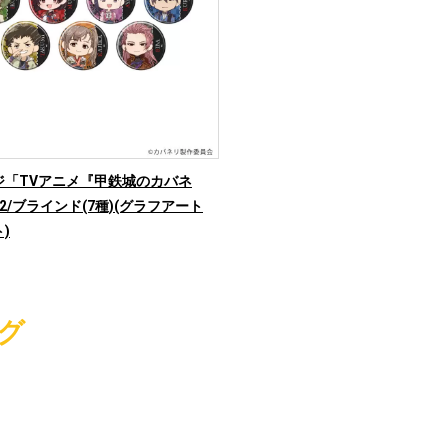
ジ「TVアニメ『甲鉄城のカバネ
2/ブラインド(7種)(グラフアート
)
グ