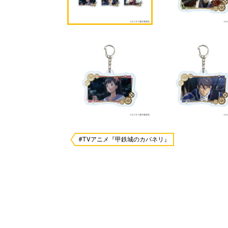
#TVアニメ『甲鉄城のカバネリ』