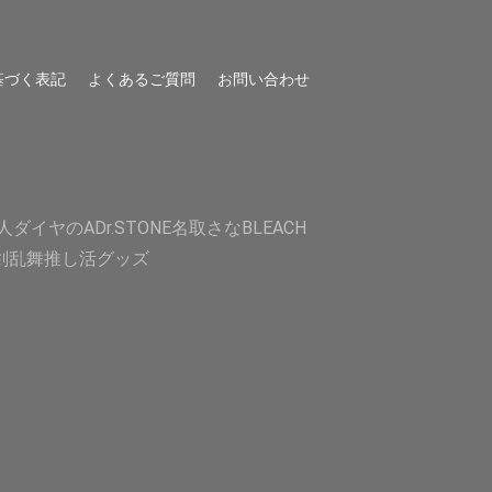
基づく表記
よくあるご質問
お問い合わせ
人
ダイヤのA
Dr.STONE
名取さな
BLEACH
剣乱舞
推し活グッズ