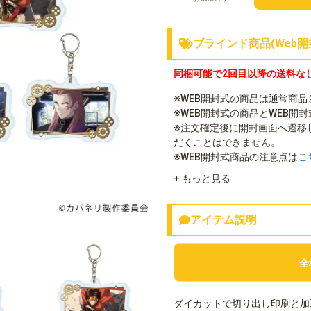
ブラインド商品(Web開
同梱可能で2回目以降の送料な
※WEB開封式の商品は通常商
※WEB開封式の商品とWEB開
※注文確定後に開封画面へ遷移
だくことはできません。
※WEB開封式商品の注意点は
こ
+ もっと見る
アイテム説明
全
ダイカットで切り出し印刷と加