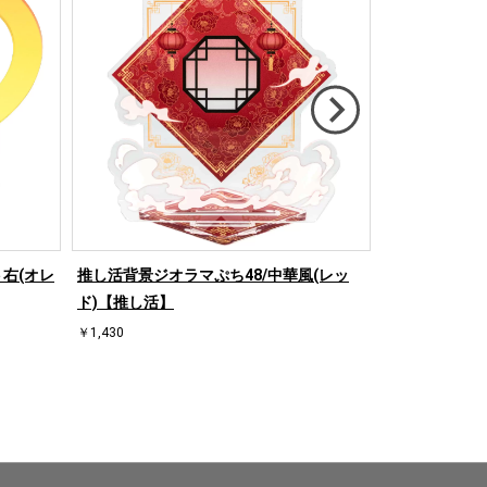
右(オレ
推し活背景ジオラマぷち48/中華風(レッ
推し活背景ジオ
ド)【推し活】
ド)【推し活】
￥1,430
￥1,430