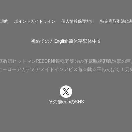
用規約
ポイントガイドライン
個人情報保護方針
特定商取引法に
初めての方
English
简体字
繁体中文
庭教師ヒットマンREBORN!
銀魂
五等分の花嫁
呪術廻戦
進撃の巨
ヒーローアカデミア
メイドインアビス
遊☆戯☆王
わんぱく！刀
その他eeoのSNS