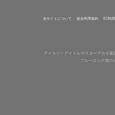
当サイトについて
総合利用規約
EC利
アイカツ！
アイドルマスター
アカギ
家
ブルーロック
僕の