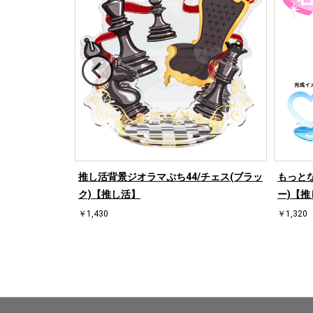
/ハート左(ブル
推し活背景ジオラマぷち44/チェス(ブラッ
もっとな
ク)【推し活】
ー)【推
￥1,430
￥1,320