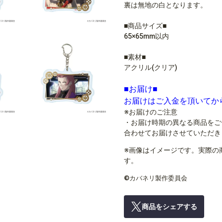
裏は無地の白となります。
■商品サイズ■
65×65mm以内
■素材■
アクリル(クリア)
■お届け■
お届けはご入金を頂いてか
※お届けのご注意
・お届け時期の異なる商品をご
合わせてお届けさせていただき
※画像はイメージです。実際の
す。
©カバネリ製作委員会
商品をシェアする