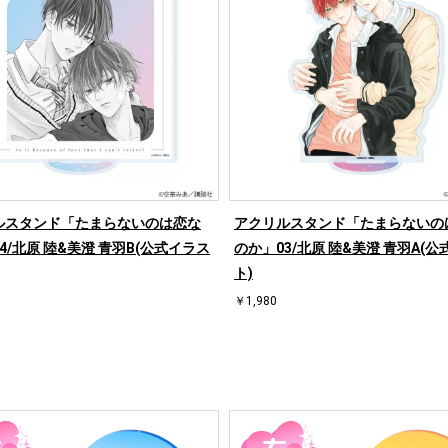
ルスタンド「たまらないのは恋な
アクリルスタンド「たまらないの
4/北原 陸&美澄 青羽B(公式イラス
のか」03/北原 陸&美澄 青羽A(
ト)
￥1,980