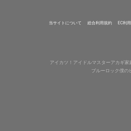
当サイトについて
総合利用規約
EC利
アイカツ！
アイドルマスター
アカギ
家
ブルーロック
僕の