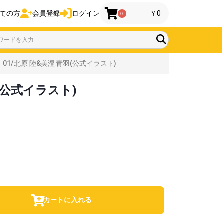
ての方
会員登録
ログイン
￥0
0
/北原 陸&美澄 青羽(公式イラスト)
(公式イラスト)
カートに入れる