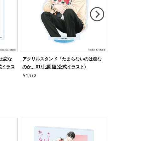
は恋な
アクリルスタンド「たまらないのは恋な
缶バッジ「たま
公式イラス
のか」01/北原 陸(公式イラスト)
コンプリートセ
ト)
￥1,980
￥3,300