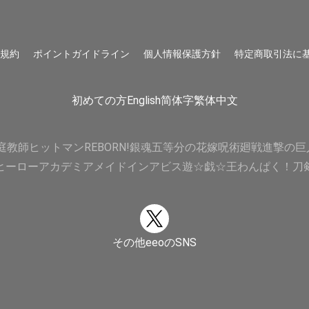
用規約
ポイントガイドライン
個人情報保護方針
特定商取引法に
初めての方
English
简体字
繁体中文
庭教師ヒットマンREBORN!
銀魂
五等分の花嫁
呪術廻戦
進撃の巨
ヒーローアカデミア
メイドインアビス
遊☆戯☆王
わんぱく！刀
その他eeoのSNS