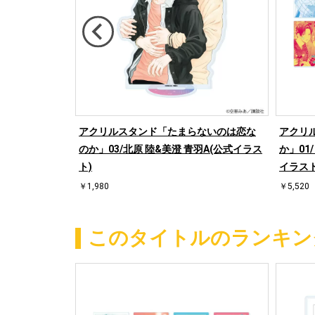
生」01/「社
アクリルスタンド「たまらないのは恋な
アクリ
ation」BLフ
のか」03/北原 陸&美澄 青羽A(公式イラス
か」01
ト)
イラスト
￥1,980
￥5,520
このタイトルのランキン