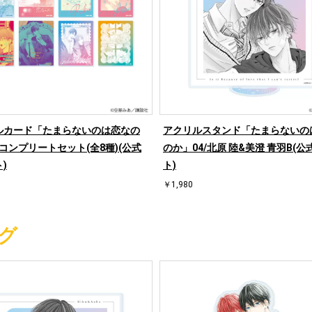
ルカード「たまらないのは恋なの
アクリルスタンド「たまらないの
/コンプリートセット(全8種)(公式
のか」04/北原 陸&美澄 青羽B(
)
ト)
￥1,980
グ