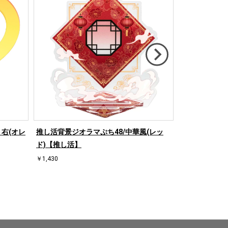
右(オレ
推し活背景ジオラマぷち48/中華風(レッ
推し活背景ジオ
ド)【推し活】
【推し活】
￥1,430
￥1,430