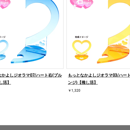
かよしジオラマ07/ハート右(ブル
もっとなかよしジオラマ03/ハート
し活】
ンジ)【推し活】
￥1,320