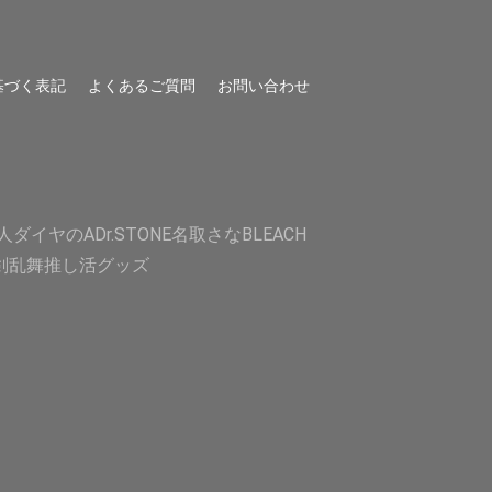
基づく表記
よくあるご質問
お問い合わせ
人
ダイヤのA
Dr.STONE
名取さな
BLEACH
剣乱舞
推し活グッズ