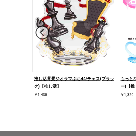
/ハート左(ブラ
推し活背景ジオラマぷち44/チェス(ブラッ
もっとな
ク)【推し活】
ー)【推
￥1,430
￥1,320