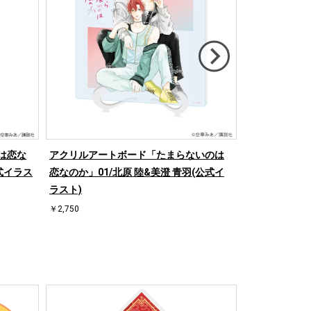
は恋な
アクリルアートボード「たまらないのは
ミニアクリル
公式イラス
恋なのか」01/北原 陸&美澄 青羽(公式イ
恋なのか」02/
ラスト)
ラスト)
￥2,750
￥1,815