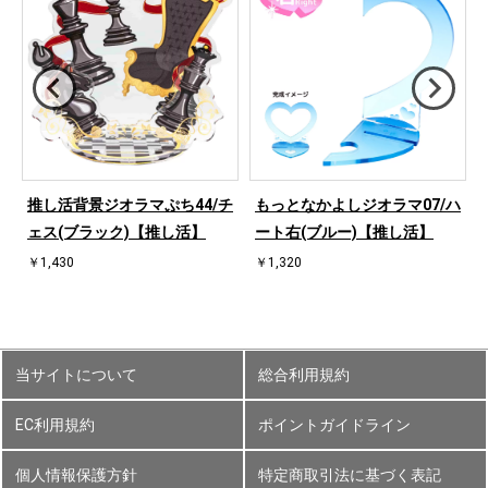
ハ
推し活背景ジオラマぷち44/チ
もっとなかよしジオラマ07/ハ
ェス(ブラック)【推し活】
ート右(ブルー)【推し活】
￥1,430
￥1,320
当サイトについて
総合利用規約
EC利用規約
ポイントガイドライン
個人情報保護方針
特定商取引法に基づく表記