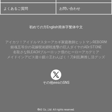
よくあるご質問
お問い合わせ
初めての方
English
简体字
繁体中文
アイカツ！
アイドルマスター
アカギ
家庭教師ヒットマンREBORN!
銀魂
五等分の花嫁
呪術廻戦
進撃の巨人
ダイヤのA
Dr.STONE
名取さな
BLEACH
ブルーロック
僕のヒーローアカデミア
メイドインアビス
遊☆戯☆王
わんぱく！刀剣乱舞
推し活グッズ
その他eeoのSNS
©A3 Co., Ltd. All rights reserved.