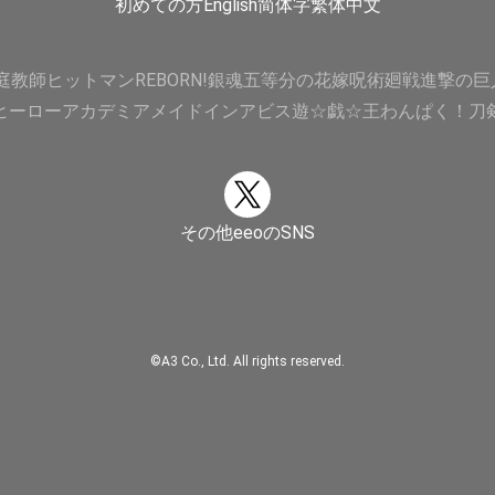
初めての方
English
简体字
繁体中文
庭教師ヒットマンREBORN!
銀魂
五等分の花嫁
呪術廻戦
進撃の巨
ヒーローアカデミア
メイドインアビス
遊☆戯☆王
わんぱく！刀
その他eeoのSNS
©A3 Co., Ltd. All rights reserved.