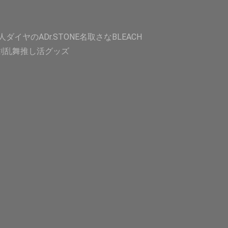
人
ダイヤのA
Dr.STONE
名取さな
BLEACH
剣乱舞
推し活グッズ