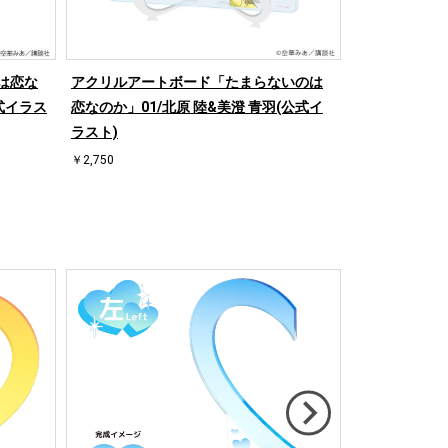
は恋な
アクリルアートボード「たまらないのは
アクリルキー
公式イラス
恋なのか」01/北原 陸&美澄 青羽(公式イ
恋なのか」01
ラスト)
スト)
￥2,750
￥880