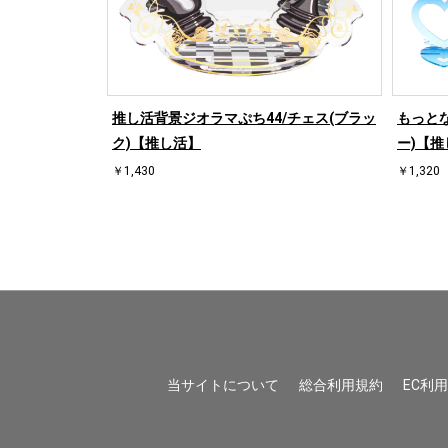
/ハート右(ホワ
推し活背景ジオラマぷち44/チェス(ブラッ
もっとな
ク)【推し活】
ー)【推
￥1,430
￥1,320
当サイトについて
総合利用規約
EC利