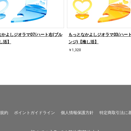
かよしジオラマ07/ハート右(ブル
もっとなかよしジオラマ03/ハート
し活】
ンジ)【推し活】
￥1,320
用規約
ポイントガイドライン
個人情報保護方針
特定商取引法に