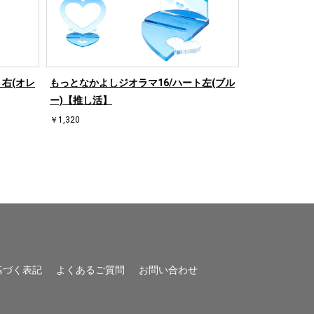
右(オレ
もっとなかよしジオラマ16/ハート左(ブル
もっとなかよし
ー)【推し活】
ンジ)【推し活
￥1,320
￥1,320
基づく表記
よくあるご質問
お問い合わせ