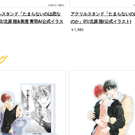
ルスタンド「たまらないのは恋な
アクリルスタンド「たまらないの
3/北原 陸&美澄 青羽A(公式イラス
のか」01/北原 陸(公式イラスト)
￥1,980
グ