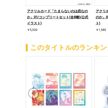
「たまらない
アクリルカード「たまらないのは恋なの
アクリ
ト(公式イラス
か」01/コンプリートセット(全8種)(公式
のか」0
イラスト)
ト)
￥5,520
￥1,980
このタイトルのランキン