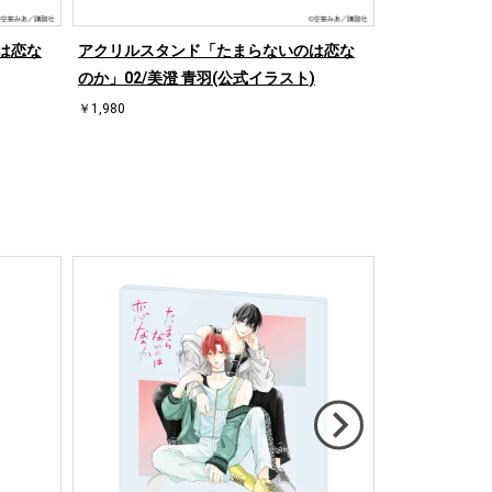
は恋な
アクリルスタンド「たまらないのは恋な
アクリルスタ
のか」02/美澄 青羽(公式イラスト)
のか」04/北原
ト)
￥1,980
￥1,980